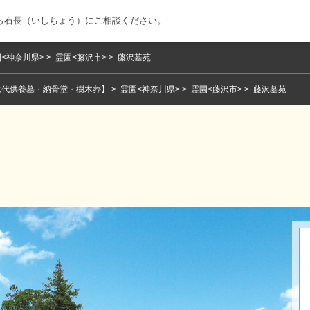
ら石長（いしちょう）にご相談ください。
<神奈川県>
霊園<藤沢市>
藤沢墓苑
永代供養墓・納骨堂・樹木葬】
霊園<神奈川県>
霊園<藤沢市>
藤沢墓苑