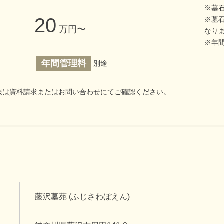
※墓
20
※墓
万円〜
なり
※年
年間管理料
別途
報は資料請求またはお問い合わせにてご確認ください。
藤沢墓苑 (ふじさわぼえん)