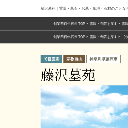
藤沢墓苑｜霊園・墓石・お墓・墓地・石材のことな
創業四百年石長 TOP
霊園・寺院を探す
霊園
創業四百年石長 TOP
霊園・寺院を探す
【
民営霊園
宗教自由
神奈川県藤沢市
藤沢墓苑