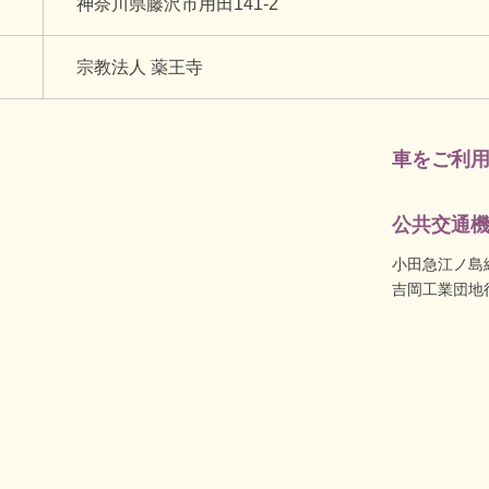
神奈川県藤沢市用田141-2
宗教法人 薬王寺
車をご利
公共交通
小田急江ノ島
吉岡工業団地