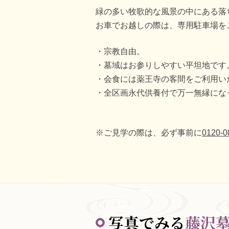
緑の多い牧歌的な風景の中にある落
お車でお越しの際は、専用駐車場を
宗教自由。
墓域はお参りしやすい平坦地です
会食には薬王寺の客間をご利用い
全区画永代供養付で万一無縁にな
※ご見学の際は、必ず事前に
0120
写真でみる
藤沢