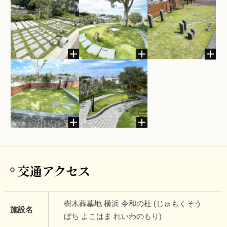
交通アクセス
樹木葬墓地 横浜 令和の杜 (じゅもくそう
施設名
ぼち よこはま れいわのもり)