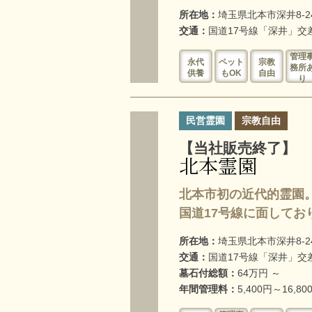
所在地：
埼玉県北本市深井8-2
交通：
国道17号線「深井」交
管理
永代
ペット
宗教
務所
供養
もOK
自由
り
民営霊園
宗教自由
【当社販売終了】
北本霊園
北本市初の近代的霊園
国道17号線に面してお
所在地：
埼玉県北本市深井8-2
交通：
国道17号線「深井」交
墓石付総額：
64万円 ～
年間管理料：
5,400円～16,80