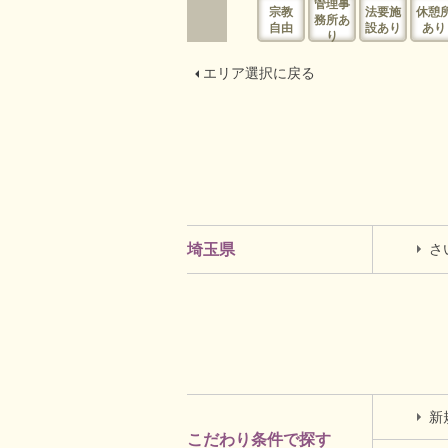
管理事
宗教
法要施
休憩
務所あ
自由
設あり
あり
り
エリア選択に戻る
さ
埼玉県
新
こだわり条件で探す