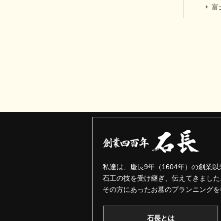
富
私達は、慶長9年（1604年）の創業以
石工の技を受け継ぎ、伝えてきました
その方にあったお墓のプランニングを
石長とは