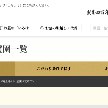
石長（いしちょう）にご相談ください。
お墓の「いろは」
お墓の引越し・改葬
霊園一覧
こだわり条件で探す
<埼玉県>
霊園<北本市>