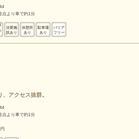
44
差点より車で約1分
事
法要施
休憩所
駐車場
バリア
あ
設あり
あり
あり
フリー
。
り、アクセス抜群。
44
差点より車で約1分
0円