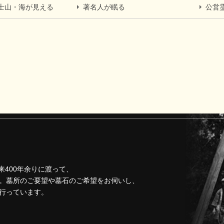
士山・海が見える
著名人が眠る
公営
来400年余りに渡って、
。墓所のご要望や墓石のご希望をお伺いし、
行っています。