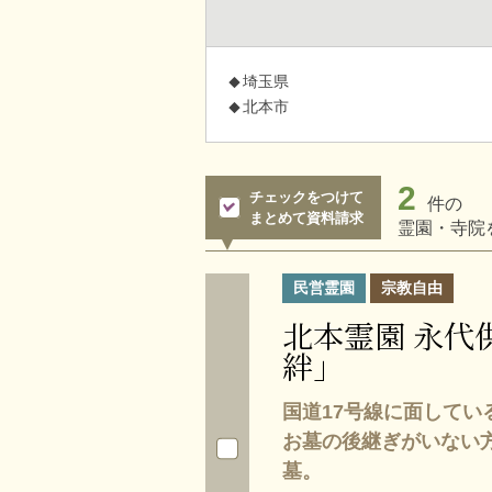
埼玉県
北本市
2
チェックをつけて
件の
まとめて資料請求
霊園・寺院
民営霊園
宗教自由
北本霊園 永代
絆」
国道17号線に面してい
お墓の後継ぎがいない
墓。