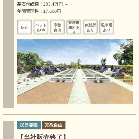
墓石付総額：
283.4万円 ～
年間管理料：
17,600円
管理事
ペット
宗教
休憩所
駐車場
駅近
務所あ
もOK
自由
あり
あり
り
民営霊園
宗教自由
【当社販売終了】