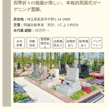
四季折々の植栽が美しい、本格的英国式ガー
デニング霊園。
所在地：
埼玉県新座市中野1-14-2888
交通：
関越自動車道「所沢」I.C.より約5分
永代墓 総額：
33万円 ～
管理事
永代
宗教
法要施
休憩所
駐車場
バリア
務所あ
供養
自由
設あり
あり
あり
フリー
り