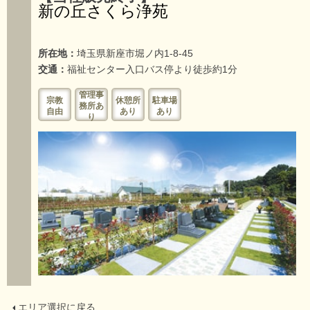
新の丘さくら浄苑
所在地：
埼玉県新座市堀ノ内1-8-45
交通：
福祉センター入口バス停より徒歩約1分
管理事
宗教
休憩所
駐車場
務所あ
自由
あり
あり
り
エリア選択に戻る