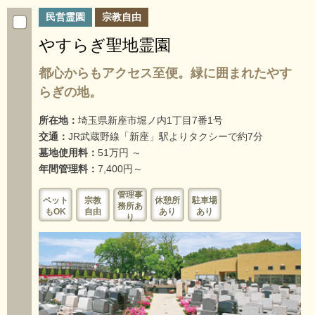
民営霊園
宗教自由
やすらぎ聖地霊園
都心からもアクセス至便。緑に囲まれたやす
らぎの地。
所在地：
埼玉県新座市堀ノ内1丁目7番1号
交通：
JR武蔵野線「新座」駅よりタクシーで約7分
墓地使用料：
51万円 ～
年間管理料：
7,400円～
管理事
ペット
宗教
休憩所
駐車場
務所あ
もOK
自由
あり
あり
り