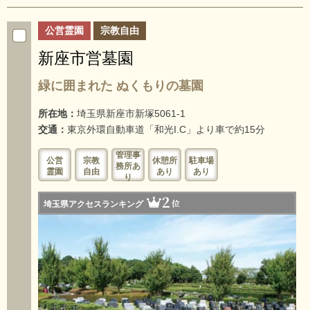
公営霊園
宗教自由
新座市営墓園
緑に囲まれた ぬくもりの墓園
所在地：
埼玉県新座市新塚5061-1
交通：
東京外環自動車道「和光I.C」より車で約15分
管理事
公営
宗教
休憩所
駐車場
務所あ
霊園
自由
あり
あり
り
2
位
埼玉県アクセスランキング