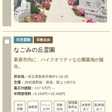
民営霊園
宗教自由
なごみの丘霊園
新座市内に、ハイクオリティな公園墓地が誕
生。
所在地：
埼玉県新座市畑中1-16-28
交通：
JR武蔵野線「新座」駅より約7分
墓石付総額：
117.5万円 ～
年間管理料：
6,160円〜15,400円
管理事
永代
ペット
宗教
休憩所
駐車場
納骨堂
務所あ
供養
もOK
自由
あり
あり
り