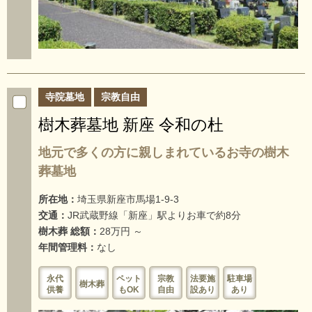
寺院墓地
宗教自由
樹木葬墓地 新座 令和の杜
地元で多くの方に親しまれているお寺の樹木
葬墓地
所在地：
埼玉県新座市馬場1-9-3
交通：
JR武蔵野線「新座」駅よりお車で約8分
樹木葬 総額：
28万円 ～
年間管理料：
なし
永代
ペット
宗教
法要施
駐車場
樹木葬
供養
もOK
自由
設あり
あり