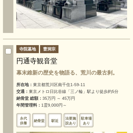
寺院墓地
曹洞宗
円通寺観音堂
幕末維新の歴史を物語る、荒川の最古刹。
所在地：
東京都荒川区南千住1-59-11
交通：
東京メトロ日比谷線「三ノ輪」駅より徒歩約5分
納骨堂 総額：
35万円 ～ 45万円
年間管理料：
1霊9,000円～
永代
法要施
駐車場
納骨堂
駅近
供養
設あり
あり