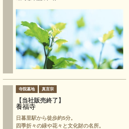
寺院墓地
真言宗
【当社販売終了】
養福寺
日暮里駅から徒歩約5分。
四季折々の緑や花々と文化財の名所。