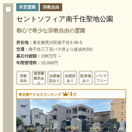
民営霊園
宗教自由
セントソフィア南千住聖地公園
都心で希少な宗教自由の霊園
所在地：
東京都荒川区南千住3-36-5
交通：
南千住三丁目バス停より徒歩約3分
墓石付総額：
198万円 ～
年間管理料：
15,000円
管理事
宗教
法要施
休憩所
駐車場
バリア
務所あ
自由
設あり
あり
あり
フリー
り
4
位
東京都アクセスランキング