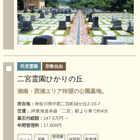
民営霊園
宗教自由
二宮霊園ひかりの丘
湘南・西湘エリア待望の公園墓地。
所在地：
神奈川県中郡二宮町緑が丘2-10-7
交通：
JR東海道本線「二宮」駅より車で約4分
墓石付総額：
147.5万円 ～
年間管理料：
17,600円
管理事
ペット
宗教
休憩所
駐車場