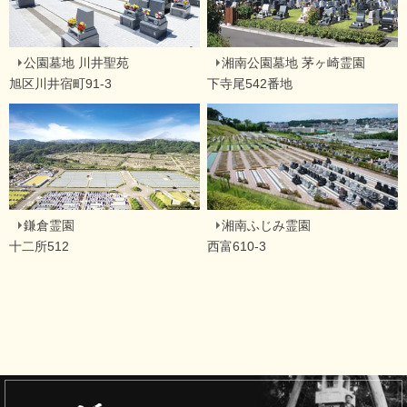
公園墓地 川井聖苑
湘南公園墓地 茅ヶ崎霊園
旭区川井宿町91-3
下寺尾542番地
鎌倉霊園
湘南ふじみ霊園
十二所512
西富610-3