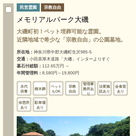
民営霊園
宗教自由
メモリアルパーク大磯
大磯町初！ペット埋葬可能な霊園。
近隣地域で希少な「宗教自由」の公園墓地。
所在地：
神奈川県中郡大磯町生沢985-5
交通：
小田原厚木道路「大磯」インターよりすぐ
墓石付総額：
112.65万円 ～
年間管理料：
8,580円～19,800円
管理事
永代
ペット
宗教
法要施
会食室
樹木葬
務所あ
供養
もOK
自由
設あり
あり
り
休憩所
駐車場
あり
あり