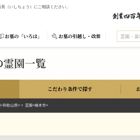
ら石長（いしちょう）にご相談ください。
お墓の「いろは」
お墓の引越し・改葬
の霊園一覧
こだわり条件で探す
<和歌山県>
霊園<橋本市>