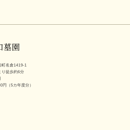
口墓園
名倉1419-1
より徒歩約6分
円
,400円（5カ年度分）