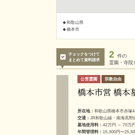
和歌山県
橋本市
2
チェックをつけて
件の
まとめて資料請求
霊園・寺院
公営霊園
宗教自由
橋本市営 橋本
所在地：
和歌山県橋本市赤塚4
交通：
JR和歌山線・南海高野
墓地使用料：
42万円 ～ 70万
年間管理料：
15,300円〜25