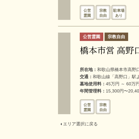
公営
宗教
駐車場
霊園
自由
あり
公営霊園
宗教自由
橋本市営 高野
所在地：
和歌山県橋本市高野口町
交通：
和歌山線「高野口」駅
墓地使用料：
45万円 ～ 60万
年間管理料：
15,300円〜20
公営
宗教
霊園
自由
エリア選択に戻る