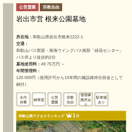
公営霊園
宗教自由
岩出市営 根来公園墓地
所在地：
和歌山県岩出市根来2222-1
交通：
和歌山バス那賀・南海ウイングバス南部「緑花センター」
バス停より徒歩約2分
墓地使用料：
49.75万円 ～
年間管理料：
120.000円（使用許可から15年間の施設維持分担金として
納付）
管理事
永代
公営
宗教
駐車場
納骨堂
務所あ
供養
霊園
自由
あり
り
1
位
和歌山県アクセスランキング