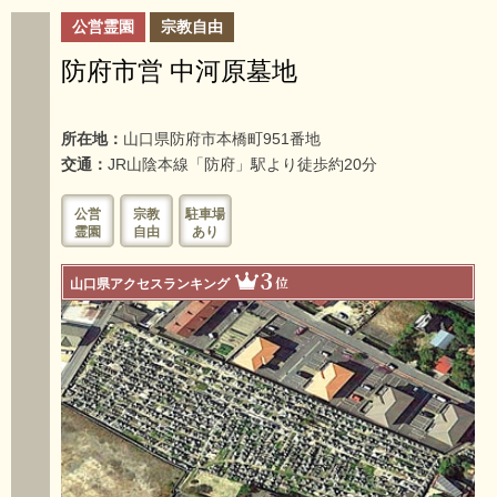
公営霊園
宗教自由
防府市営 中河原墓地
所在地：
山口県防府市本橋町951番地
交通：
JR山陰本線「防府」駅より徒歩約20分
公営
宗教
駐車場
霊園
自由
あり
3
位
山口県アクセスランキング