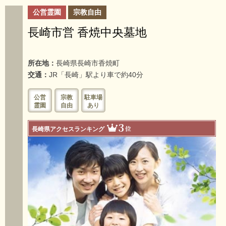
公営霊園
宗教自由
長崎市営 香焼中央墓地
所在地：
長崎県長崎市香焼町
交通：
JR「長崎」駅より車で約40分
公営
宗教
駐車場
霊園
自由
あり
3
位
長崎県アクセスランキング