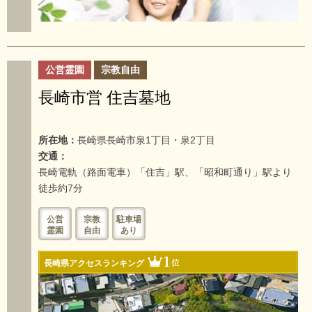
公営霊園
宗教自由
長崎市営 住吉墓地
所在地：
長崎県長崎市泉1丁目・泉2丁目
交通：
長崎電軌（路面電車）「住吉」駅、「昭和町通り」駅より
徒歩約7分
公営
宗教
駐車場
霊園
自由
あり
1
位
長崎県アクセスランキング