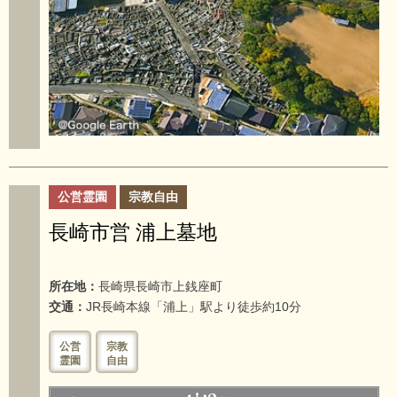
公営霊園
宗教自由
長崎市営 浦上墓地
所在地：
長崎県長崎市上銭座町
交通：
JR長崎本線「浦上」駅より徒歩約10分
公営
宗教
霊園
自由