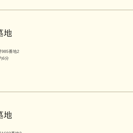
墓地
985番地2
約6分
墓地