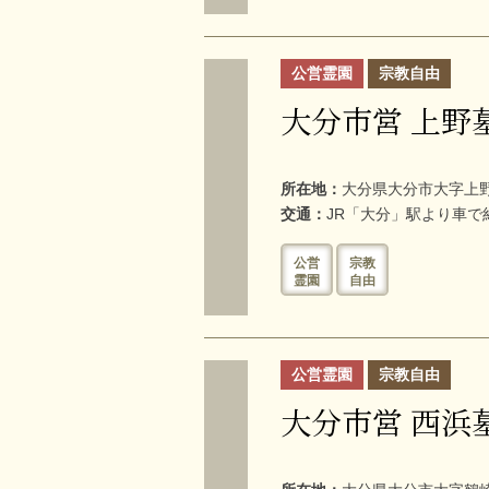
公営霊園
宗教自由
大分市営 上野
所在地：
大分県大分市大字上野
交通：
JR「大分」駅より車で
公営
宗教
霊園
自由
公営霊園
宗教自由
大分市営 西浜