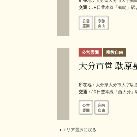
所在地：
大分県大分市大字鶴崎1
交通：
JR日豊本線「鶴崎」駅
公営
宗教
霊園
自由
公営霊園
宗教自由
大分市営 駄原
所在地：
大分県大分市大字駄原1
交通：
JR日豊本線「西大分」
公営
宗教
霊園
自由
エリア選択に戻る