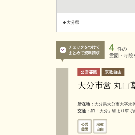
大分県
4
チェックをつけて
件の
まとめて資料請求
霊園・寺院
公営霊園
宗教自由
大分市営 丸山
所在地：
大分県大分市大字永興
交通：
JR「大分」駅より車で
公営
宗教
霊園
自由