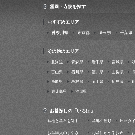
霊園・寺院を探す
おすすめエリア
神奈川県
東京都
埼玉県
千葉県
その他のエリア
北海道
青森県
岩手県
宮城県
富山県
石川県
福井県
山梨県
鳥取県
島根県
岡山県
広島県
鹿児島県
沖縄県
お墓探しの「いろは」
墓地と墓石を知る
墓地の種類
区画タ
お墓購入の手引き
お墓にかかるお金