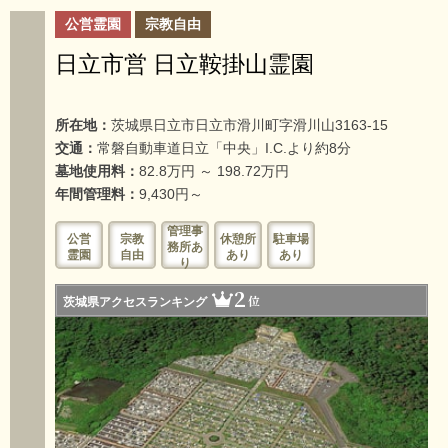
公営霊園
宗教自由
日立市営 日立鞍掛山霊園
所在地：
茨城県日立市日立市滑川町字滑川山3163-15
交通：
常磐自動車道日立「中央」I.C.より約8分
墓地使用料：
82.8万円 ～ 198.72万円
年間管理料：
9,430円～
管理事
公営
宗教
休憩所
駐車場
務所あ
霊園
自由
あり
あり
り
2
位
茨城県アクセスランキング