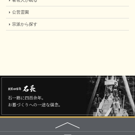
著名人が眠る
公営霊園
宗派から探す
石一筋に四百余年。
お墓づくりへの一途な信念。