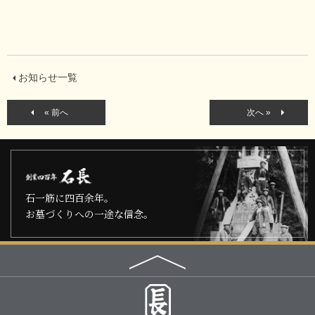
お知らせ一覧
« 前へ
次へ »
石一筋に四百余年。
お墓づくりへの一途な信念。