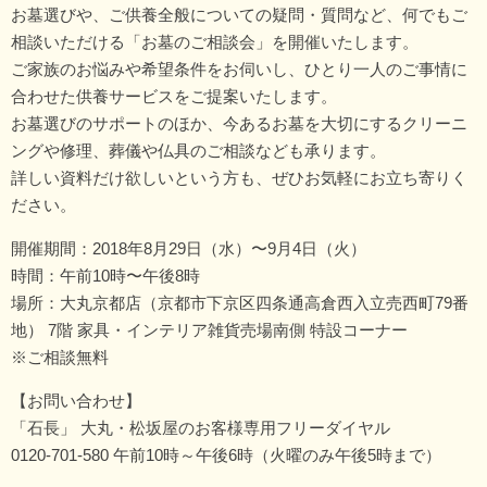
お墓選びや、ご供養全般についての疑問・質問など、何でもご
相談いただける「お墓のご相談会」を開催いたします。
ご家族のお悩みや希望条件をお伺いし、ひとり一人のご事情に
合わせた供養サービスをご提案いたします。
お墓選びのサポートのほか、今あるお墓を大切にするクリーニ
ングや修理、葬儀や仏具のご相談なども承ります。
詳しい資料だけ欲しいという方も、ぜひお気軽にお立ち寄りく
ださい。
開催期間：2018年8月29日（水）〜9月4日（火）
時間：午前10時〜午後8時
場所：大丸京都店（京都市下京区四条通高倉西入立売西町79番
地） 7階 家具・インテリア雑貨売場南側 特設コーナー
※ご相談無料
【お問い合わせ】
「石長」 大丸・松坂屋のお客様専用フリーダイヤル
0120-701-580
午前10時～午後6時（火曜のみ午後5時まで）