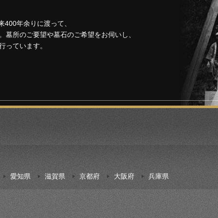
来400年余りに渡って、
。墓所のご要望や墓石のご希望をお伺いし、
行っています。
愛知県
滋賀県
京都府
大阪府
兵庫県