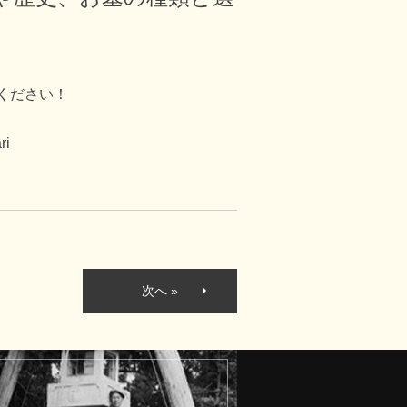
ください！
ri
次へ »