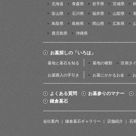
北海道
青森県
岩手県
宮城県
富山県
石川県
福井県
山梨県
鳥取県
島根県
岡山県
広島県
鹿児島県
沖縄県
お墓探しの「いろは」
墓地と墓石を知る
墓地の種類
区画タ
お墓購入の手引き
お墓にかかるお金
よくある質問
お墓参りのマナー
鎌倉墓石
会社案内
鎌倉墓石ギャラリー
店舗紹介
石