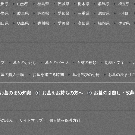
秋田県
山形県
福島県
茨城県
栃木県
群馬県
埼玉県
長野県
岐阜県
静岡県
愛知県
三重県
滋賀県
京都府
山口県
徳島県
香川県
愛媛県
高知県
福岡県
佐賀県
イプ
墓石のかたち
墓石のパーツ
石材の種類
彫刻・文字
お墓の購入手順
お墓を建てる時期
墓地選びの心得
お墓の決まり
お墓のまめ知識
お墓をお持ちの方へ
お墓の引越し・改葬
長の歩み
サイトマップ
個人情報保護方針