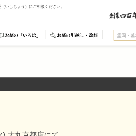
石長（いしちょう）にご相談ください。
お墓の「いろは」
お墓の引越し・改葬
3(火) 大丸京都店にて