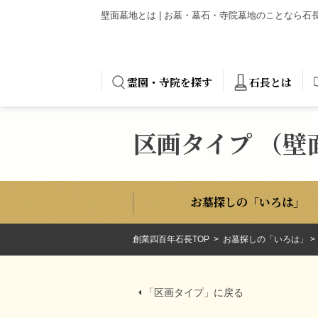
壁面墓地とは | お墓・墓石・寺院墓地のことなら
霊園・寺院を探す
石長とは
区画タイプ （壁
お墓探しの「いろは」
創業四百年石長TOP
お墓探しの「いろは」
「区画タイプ」に戻る