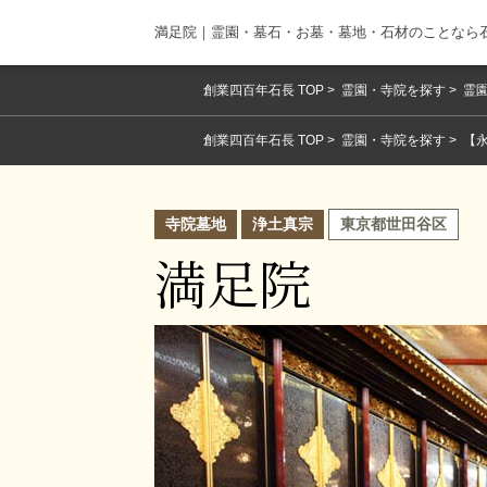
満足院｜霊園・墓石・お墓・墓地・石材のことなら
創業四百年石長 TOP
霊園・寺院を探す
霊園
創業四百年石長 TOP
霊園・寺院を探す
【
寺院墓地
浄土真宗
東京都世田谷区
満足院