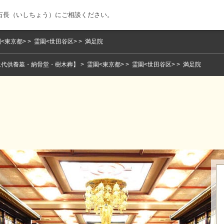
石長（いしちょう）にご相談ください。
<東京都>
霊園<世田谷区>
満足院
永代供養墓・納骨堂・樹木葬】
霊園<東京都>
霊園<世田谷区>
満足院