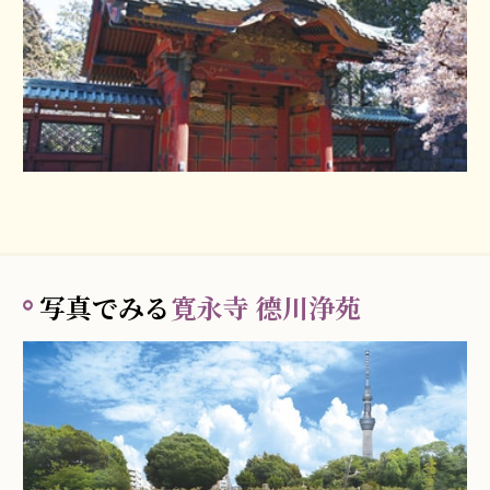
写真でみる
寛永寺 德川浄苑