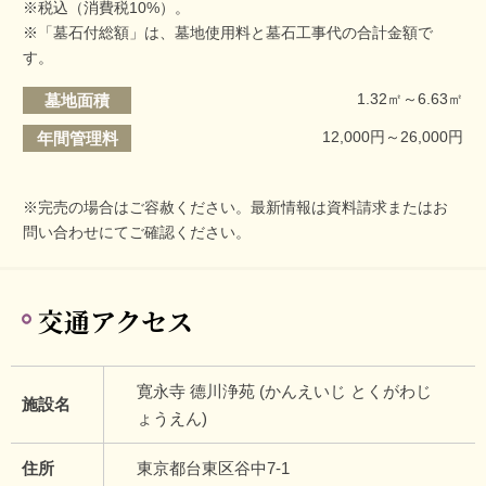
※税込（消費税10%）。
※「墓石付総額」は、墓地使用料と墓石工事代の合計金額で
す。
1.32㎡～6.63㎡
墓地面積
12,000円～26,000円
年間管理料
※完売の場合はご容赦ください。最新情報は資料請求またはお
問い合わせにてご確認ください。
交通アクセス
寛永寺 德川浄苑 (かんえいじ とくがわじ
施設名
ょうえん)
住所
東京都台東区谷中7-1