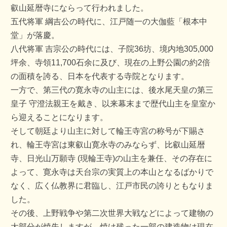
叡山延暦寺にならって行われました。
五代将軍 綱吉公の時代に、江戸随一の大伽藍「根本中
堂」が落慶。
八代将軍 吉宗公の時代には、子院36坊、境内地305,000
坪余、寺領11,700石余に及び、現在の上野公園の約2倍
の面積を誇る、日本を代表する寺院となります。
一方で、第三代の寛永寺の山主には、後水尾天皇の第三
皇子 守澄法親王を戴き、以来幕末まで歴代山主を皇室か
ら迎えることになります。
そして朝廷より山主に対して輪王寺宮の称号が下賜さ
れ、輪王寺宮は東叡山寛永寺のみならず、比叡山延暦
寺、日光山万願寺 (現輪王寺)の山主を兼任、その存在に
よって、寛永寺は天台宗の実質上の本山となるばかりで
なく、広く仏教界に君臨し、江戸市民の誇りともなりま
した。
その後、上野戦争や第二次世界大戦などによって建物の
大部分が焼失しますが、焼け残った一部の建造物は現在