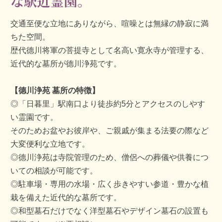
な駅近霊園。
交通至便な立地にありながら、喧噪とは無縁の静寂に満
ちた空間。
歴代德川将軍の菩提寺として名高い寛永寺が管理する、
近代的な墓所が德川浄苑です。
【德川浄苑 墓所の特徴】
◎「日暮里」駅南口より徒歩約5分とアクセスのしやす
い霊園です。
そのためお盆やお彼岸や、ご親戚が集まる法要の際など
大変便利な立地です。
◎德川浄苑は寺院管理のため、僧侶への葬儀や供養につ
いての相談が可能です。
◎駐車場・専用の水場・広く歩きやすい参道・豊かな植
栽を備えた近代的な墓所です。
◎和型墓石だけでなく洋型墓石やデザイン墓石の設置も