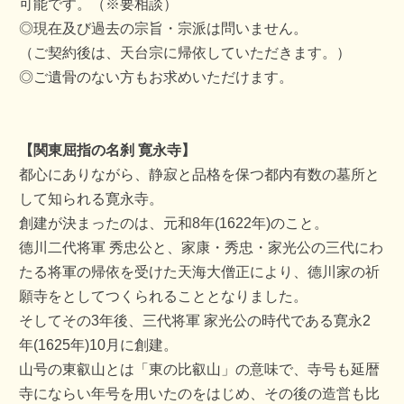
可能です。（※要相談）
◎現在及び過去の宗旨・宗派は問いません。
（ご契約後は、天台宗に帰依していただきます。）
◎ご遺骨のない方もお求めいただけます。
【関東屈指の名刹 寛永寺】
都心にありながら、静寂と品格を保つ都内有数の墓所と
して知られる寛永寺。
創建が決まったのは、元和8年(1622年)のこと。
德川二代将軍 秀忠公と、家康・秀忠・家光公の三代にわ
たる将軍の帰依を受けた天海大僧正により、德川家の祈
願寺をとしてつくられることとなりました。
そしてその3年後、三代将軍 家光公の時代である寛永2
年(1625年)10月に創建。
山号の東叡山とは「東の比叡山」の意味で、寺号も延暦
寺にならい年号を用いたのをはじめ、その後の造営も比