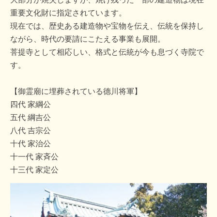
重要文化財に指定されています。
現在では、歴史ある建造物や宝物を伝え、伝統を保持し
ながら、時代の要請にこたえる事業も展開。
菩提寺として相応しい、格式と伝統が今も息づく寺院で
す。
【御霊廟に埋葬されている德川将軍】
四代 家綱公
五代 綱吉公
八代 吉宗公
十代 家治公
十一代 家斉公
十三代 家定公