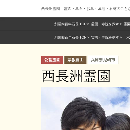
西長洲霊園｜霊園・墓石・お墓・墓地・石材のこと
創業四百年石長 TOP
霊園・寺院を探す
霊園
創業四百年石長 TOP
霊園・寺院を探す
【
公営霊園
宗教自由
兵庫県尼崎市
西長洲霊園