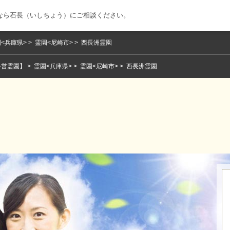
なら石長（いしちょう）にご相談ください。
<兵庫県>
霊園<尼崎市>
西長洲霊園
公営霊園】
霊園<兵庫県>
霊園<尼崎市>
西長洲霊園