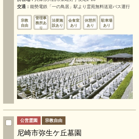
交通：
能勢電鉄「一の鳥居」駅より霊苑無料送迎バス運行
管理事
宗教
法要施
会食室
休憩所
駐車場
務所あ
自由
設あり
あり
あり
あり
り
公営霊園
宗教自由
尼崎市弥生ケ丘墓園