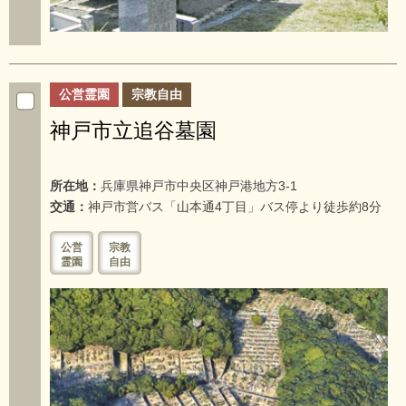
公営霊園
宗教自由
神戸市立追谷墓園
所在地：
兵庫県神戸市中央区神戸港地方3-1
交通：
神戸市営バス「山本通4丁目」バス停より徒歩約8分
公営
宗教
霊園
自由