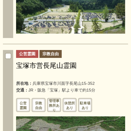
公営霊園
宗教自由
宝塚市営長尾山霊園
所在地：
兵庫県宝塚市川面字長尾山15-352
交通：
JR・阪急「宝塚」駅より車で約15分
管理事
公営
宗教
休憩所
駐車場
務所あ
霊園
自由
あり
あり
り