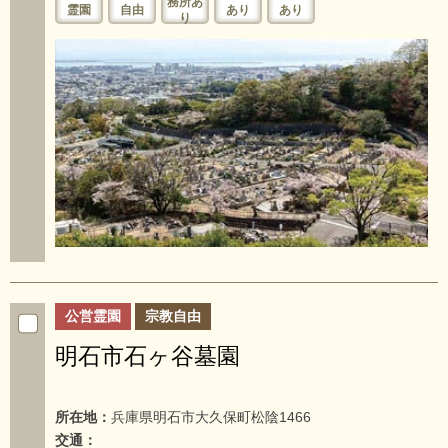
務所あ
霊園
自由
あり
あり
り
公営霊園
宗教自由
明石市石ヶ谷墓園
所在地：
兵庫県明石市大久保町松陰1466
交通：