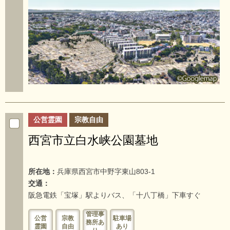
公営霊園
宗教自由
西宮市立白水峡公園墓地
所在地：
兵庫県西宮市中野字東山803-1
交通：
阪急電鉄「宝塚」駅よりバス、「十八丁橋」下車すぐ
管理事
公営
宗教
駐車場
務所あ
霊園
自由
あり