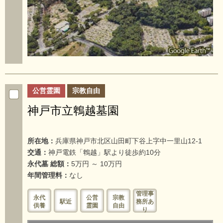
公営霊園
宗教自由
神戸市立鵯越墓園
所在地：
兵庫県神戸市北区山田町下谷上字中一里山12-1
交通：
神戸電鉄「鵯越」駅より徒歩約10分
永代墓 総額：
5万円 ～ 10万円
年間管理料：
なし
管理事
永代
公営
宗教
駅近
務所あ
供養
霊園
自由
り