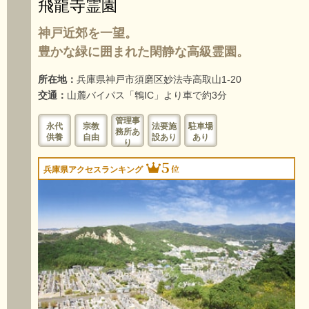
飛龍寺霊園
神戸近郊を一望。
豊かな緑に囲まれた閑静な高級霊園。
所在地：
兵庫県神戸市須磨区妙法寺高取山1-20
交通：
山麓バイパス「鵯IC」より車で約3分
管理事
永代
宗教
法要施
駐車場
務所あ
供養
自由
設あり
あり
り
5
位
兵庫県アクセスランキング