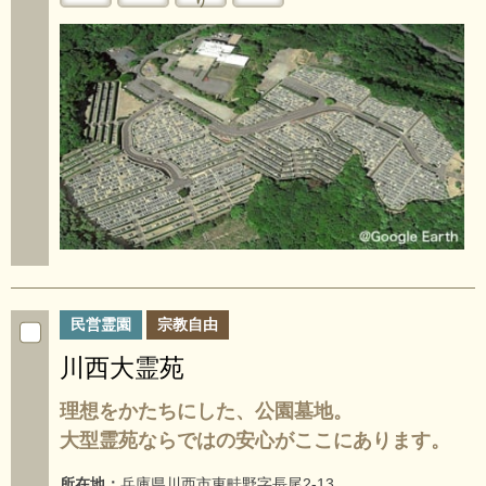
り
民営霊園
宗教自由
川西大霊苑
理想をかたちにした、公園墓地。
大型霊苑ならではの安心がここにあります。
所在地：
兵庫県川西市東畦野字長尾2-13