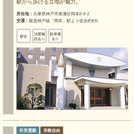
駅から歩ける立地が魅力。
所在地：
兵庫県神戸市東灘区岡本8-9-2
交通：
阪急神戸線「岡本」駅より徒歩約8分
法要施
駐車場
駅近
設あり
あり
民営霊園
宗教自由