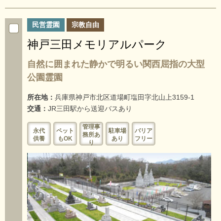
民営霊園
宗教自由
神戸三田メモリアルパーク
自然に囲まれた静かで明るい関西屈指の大型
公園霊園
所在地：
兵庫県神戸市北区道場町塩田字北山上3159-1
交通：
JR三田駅から送迎バスあり
管理事
永代
ペット
駐車場
バリア
務所あ
供養
もOK
あり
フリー
り