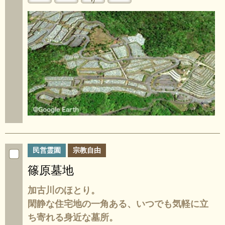
り
民営霊園
宗教自由
篠原墓地
加古川のほとり。
閑静な住宅地の一角ある、いつでも気軽に立
ち寄れる身近な墓所。