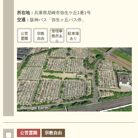
所在地：
兵庫県尼崎市弥生ケ丘1番1号
交通：
阪神バス「弥生ヶ丘バス停」
管理事
公営
宗教
駐車場
務所あ
霊園
自由
あり
り
公営霊園
宗教自由