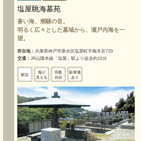
塩屋眺海墓苑
蒼い海、潮騒の音。
明るく広々とした墓域から、瀬戸内海を一
望。
所在地：
兵庫県神戸市垂水区塩屋町字梅木谷720
交通：
JR山陽本線「塩屋」駅より徒歩約15分
海が
宗教
駐車場
駅近
見える
自由
あり