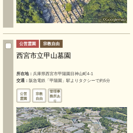
公営霊園
宗教自由
西宮市立甲山墓園
所在地：
兵庫県西宮市甲陽園目神山町4-1
交通：
阪急電鉄「甲陽園」駅よりタクシーで約5分
管理事
公営
宗教
務所あ
霊園
自由
り