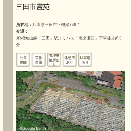
三田市霊苑
所在地：
兵庫県三田市下槻瀬748-1
交通：
JR福知山線「三田」駅よりバス「市之瀬口」下車徒歩約5
分
管理事
公営
宗教
休憩所
駐車場
務所あ
霊園
自由
あり
あり
り