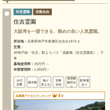
民営霊園
宗教自由
住吉霊園
大阪湾を一望できる、眺めの良い人気霊園。
所在地：
兵庫県神戸市東灘区住吉台1874-3
交通：
JR神戸線「住吉」駅よりバス「渦森橋（住吉霊園前）」下
車
墓地使用料：
39万円 ～
年間管理料：
1,950円～
管理事
永代
海が
宗教
駐車場
樹木葬
務所あ
供養
見える
自由
あり
り
4
位
兵庫県アクセスランキング