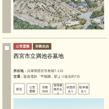
公営霊園
宗教自由
西宮市立満池谷墓地
所在地：
兵庫県西宮市奥畑7-115
交通：
阪急電鉄「甲陽園」駅より徒歩約7分
管理事
公営
宗教
休憩所
駐車場
駅近
務所あ
霊園
自由
あり
あり
り