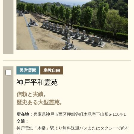
民営霊園
宗教自由
神戸平和霊苑
信頼と実績。
歴史ある大型霊苑。
所在地：
兵庫県神戸市西区押部谷町木見字下山畑5-1104-1
交通：
神戸電鉄「木幡」駅より無料送迎バスまたはタクシーで約4