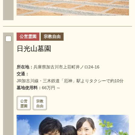
公営霊園
宗教自由
日光山墓園
所在地：
兵庫県加古川市上荘町井ノロ24-16
交通：
JR加古川線・三木鉄道「厄神」駅よりタクシーで約10分
墓地使用料：
66万円 ～
公営
宗教
霊園
自由