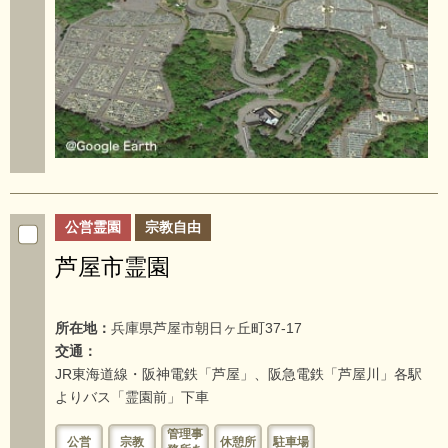
公営霊園
宗教自由
芦屋市霊園
所在地：
兵庫県芦屋市朝日ヶ丘町37-17
交通：
JR東海道線・阪神電鉄「芦屋」、阪急電鉄「芦屋川」各駅
よりバス「霊園前」下車
管理事
公営
宗教
休憩所
駐車場