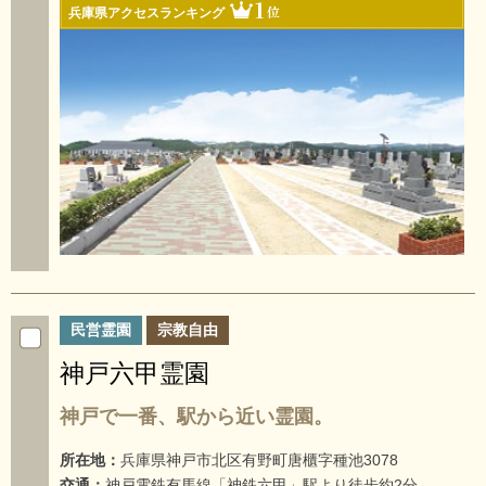
1
位
兵庫県アクセスランキング
民営霊園
宗教自由
神戸六甲霊園
神戸で一番、駅から近い霊園。
所在地：
兵庫県神戸市北区有野町唐櫃字種池3078
交通：
神戸電鉄有馬線「神鉄六甲」駅より徒歩約2分