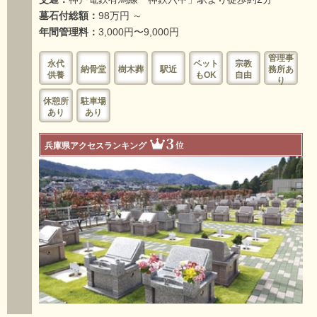
墓石付総額：
98万円 ～
年間管理料：
3,000円〜9,000円
管理事
永代
ペット
宗教
納骨堂
樹木葬
駅近
務所あ
供養
もOK
自由
り
休憩所
駐車場
あり
あり
3
位
兵庫県アクセスランキング