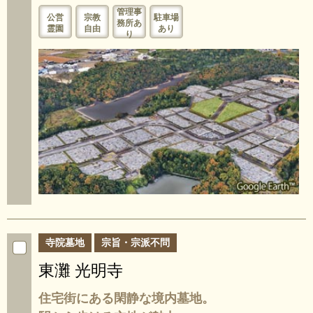
管理事
公営
宗教
駐車場
務所あ
霊園
自由
あり
り
寺院墓地
宗旨・宗派不問
東灘 光明寺
住宅街にある閑静な境内墓地。