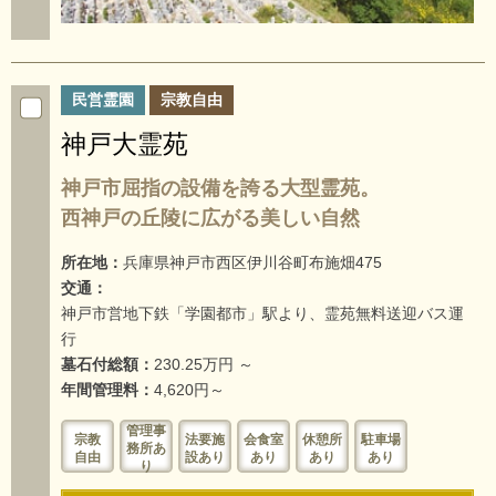
民営霊園
宗教自由
神戸大霊苑
神戸市屈指の設備を誇る大型霊苑。
西神戸の丘陵に広がる美しい自然
所在地：
兵庫県神戸市西区伊川谷町布施畑475
交通：
神戸市営地下鉄「学園都市」駅より、霊苑無料送迎バス運
行
墓石付総額：
230.25万円 ～
年間管理料：
4,620円～
管理事
宗教
法要施
会食室
休憩所
駐車場
務所あ
自由
設あり
あり
あり
あり
り