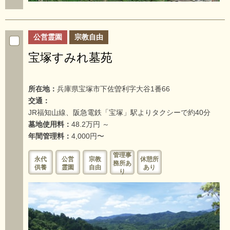
公営霊園
宗教自由
宝塚すみれ墓苑
所在地：
兵庫県宝塚市下佐曽利字大谷1番66
交通：
JR福知山線、阪急電鉄「宝塚」駅よりタクシーで約40分
墓地使用料：
48.2万円 ～
年間管理料：
4,000円〜
管理事
永代
公営
宗教
休憩所
務所あ
供養
霊園
自由
あり
り