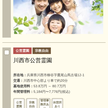
公営霊園
宗教自由
川西市公営霊園
所在地：
兵庫県川西市柳谷字鷹尾山馬古場12-1
交通：
川西市中心部より車で約20分
墓地使用料：
53.8万円 ～ 80.7万円
年間管理料：
5,184円〜7,776円(税込)
管理事
公営
宗教
休憩所
務所あ
霊園
自由
あり