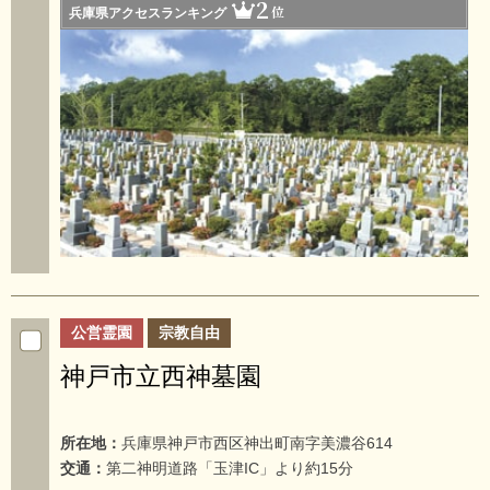
2
位
兵庫県アクセスランキング
公営霊園
宗教自由
神戸市立西神墓園
所在地：
兵庫県神戸市西区神出町南字美濃谷614
交通：
第二神明道路「玉津IC」より約15分