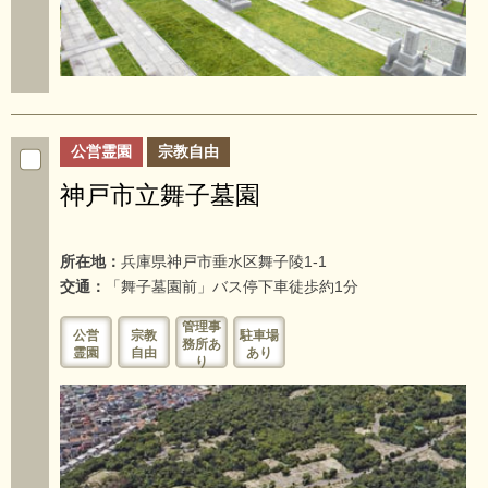
公営霊園
宗教自由
神戸市立舞子墓園
所在地：
兵庫県神戸市垂水区舞子陵1-1
交通：
「舞子墓園前」バス停下車徒歩約1分
管理事
公営
宗教
駐車場
務所あ
霊園
自由
あり
り