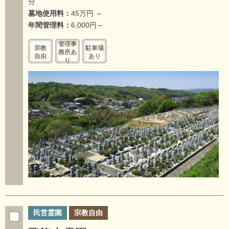
分
墓地使用料：
45万円 ～
年間管理料：
6,000円～
管理事
宗教
駐車場
務所あ
自由
あり
り
民営霊園
宗教自由