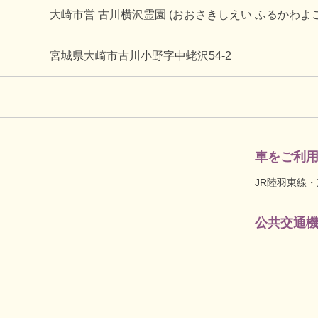
大崎市営 古川横沢霊園 (おおさきしえい ふるかわよ
宮城県大崎市古川小野字中蛯沢54-2
車をご利
JR陸羽東線
公共交通