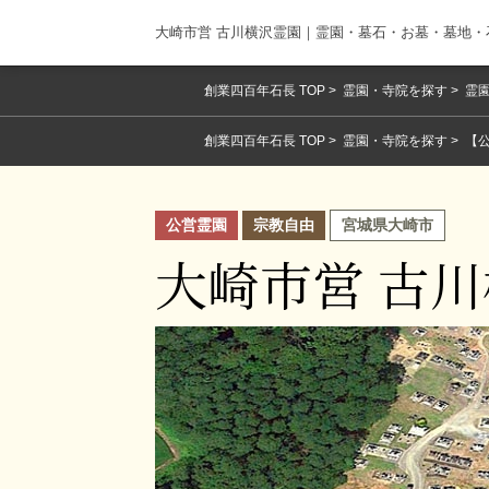
大崎市営 古川横沢霊園｜霊園・墓石・お墓・墓地
創業四百年石長 TOP
霊園・寺院を探す
霊園
創業四百年石長 TOP
霊園・寺院を探す
【
公営霊園
宗教自由
宮城県大崎市
大崎市営 古