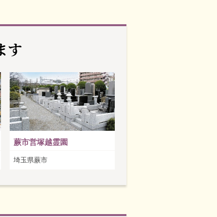
ます
蕨市営塚越霊園
埼玉県蕨市