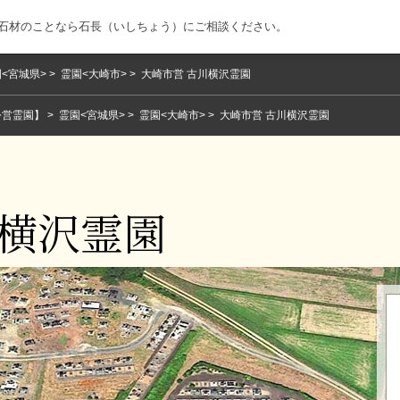
・石材のことなら石長（いしちょう）にご相談ください。
<宮城県>
霊園<大崎市>
大崎市営 古川横沢霊園
公営霊園】
霊園<宮城県>
霊園<大崎市>
大崎市営 古川横沢霊園
川横沢霊園