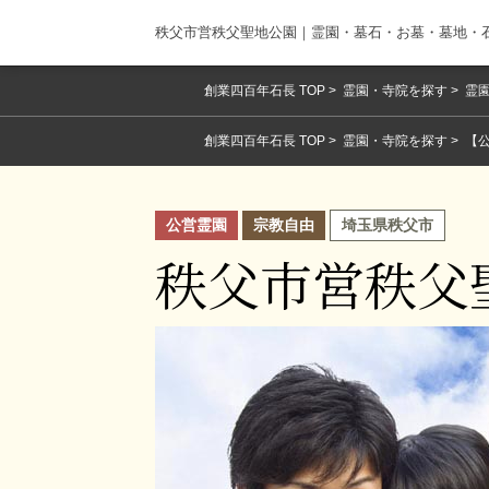
秩父市営秩父聖地公園｜霊園・墓石・お墓・墓地・
創業四百年石長 TOP
霊園・寺院を探す
霊園
創業四百年石長 TOP
霊園・寺院を探す
【
公営霊園
宗教自由
埼玉県秩父市
秩父市営秩父