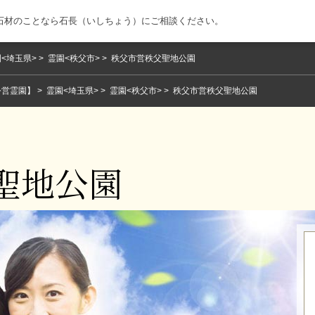
石材のことなら石長（いしちょう）にご相談ください。
<埼玉県>
霊園<秩父市>
秩父市営秩父聖地公園
公営霊園】
霊園<埼玉県>
霊園<秩父市>
秩父市営秩父聖地公園
聖地公園