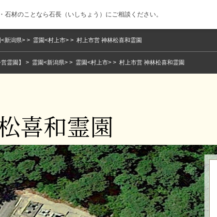
地・石材のことなら石長（いしちょう）にご相談ください。
<新潟県>
霊園<村上市>
村上市営 神林松喜和霊園
公営霊園】
霊園<新潟県>
霊園<村上市>
村上市営 神林松喜和霊園
林松喜和霊園