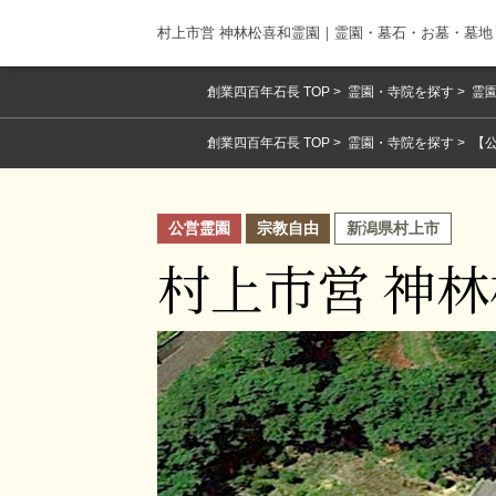
村上市営 神林松喜和霊園｜霊園・墓石・お墓・墓
創業四百年石長 TOP
霊園・寺院を探す
霊園
創業四百年石長 TOP
霊園・寺院を探す
【
公営霊園
宗教自由
新潟県村上市
村上市営 神