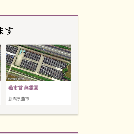
ます
燕市営 燕霊園
新潟県燕市