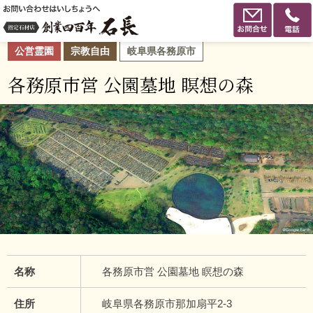
公営霊園
宗教自由
岐阜県各務原市
各務原市営 公園墓地 瞑想の森
名称
各務原市営 公園墓地 瞑想の森
住所
岐阜県各務原市那加扇平2-3