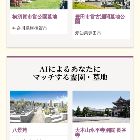
横須賀市営公園墓地
豊田市営古瀬間墓地公
園
神奈川県横須賀市
愛知県豊田市
AIによるあなたに
マッチする霊園・墓地
八景苑
大本山永平寺別院 長谷
寺