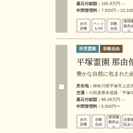
墓石付総額：
105.9万円 ～
年間管理料：
7,920円～23,10
管理
永代
ペット
宗教
務所
供養
もOK
自由
り
民営霊園
宗教自由
平塚霊園 那由
豊かな自然に包まれた
所在地：
神奈川県平塚市上吉沢字
交通：
小田原厚木道路「平塚I
墓石付総額：
98.48万円 ～
年間管理料：
5,000円〜
管理事
永代
宗教
法要
務所あ
供養
自由
設あ
り