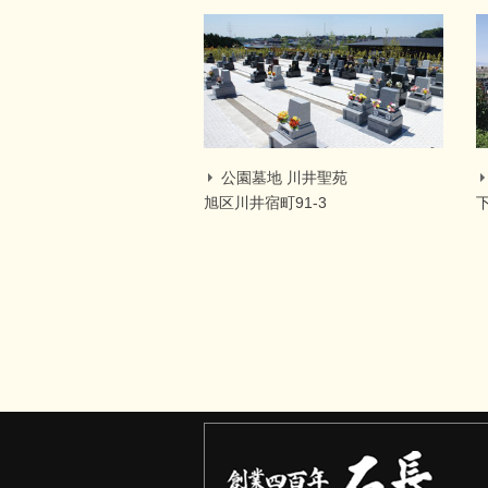
公園墓地 川井聖苑
旭区川井宿町91-3