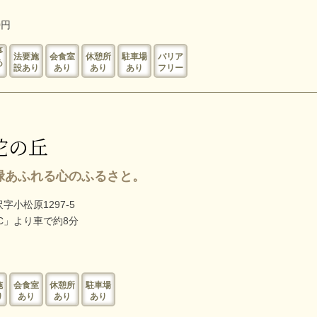
0円
事
法要施
会食室
休憩所
駐車場
バリア
あ
設あり
あり
あり
あり
フリー
佗の丘
緑あふれる心のふるさと。
小松原1297-5
C」より車で約8分
施
会食室
休憩所
駐車場
り
あり
あり
あり