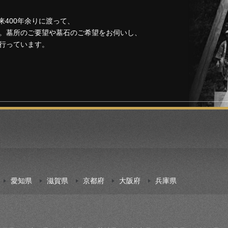
来400年余りに渡って、
。墓所のご要望や墓石のご希望をお伺いし、
行っています。
愛知県
滋賀県
京都府
大阪府
兵庫県