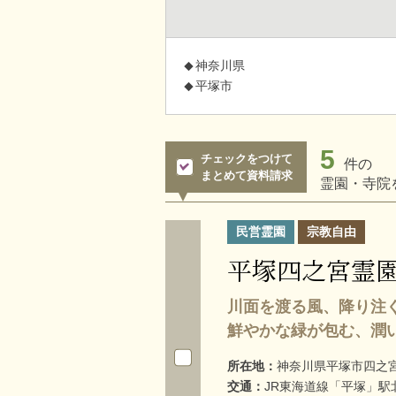
神奈川県
平塚市
5
チェックをつけて
件の
まとめて資料請求
霊園・寺院
民営霊園
宗教自由
平塚四之宮霊
川面を渡る風、降り注
鮮やかな緑が包む、潤
所在地：
神奈川県平塚市四之宮4
交通：
JR東海道線「平塚」駅