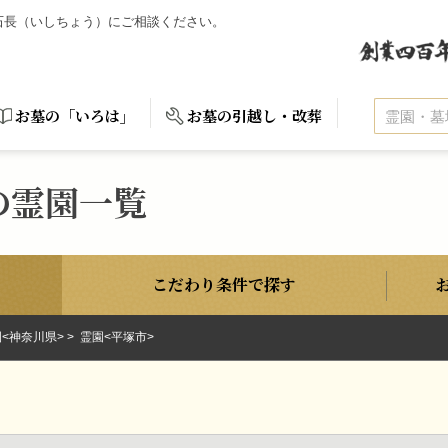
ら石長（いしちょう）にご相談ください。
お墓の「いろは」
お墓の引越し・改葬
の霊園一覧
こだわり条件で探す
<神奈川県>
霊園<平塚市>