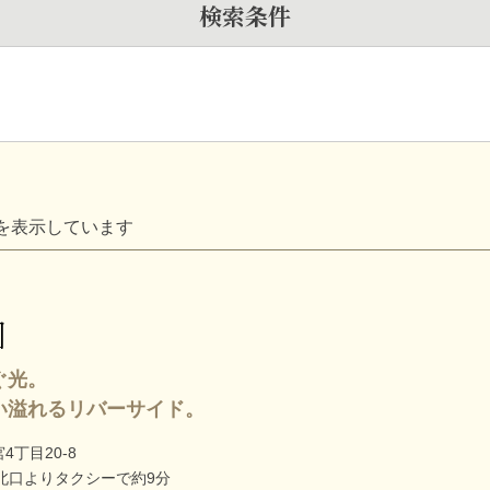
検索条件
を表示しています
園
ぐ光。
い溢れるリバーサイド。
丁目20-8
北口よりタクシーで約9分