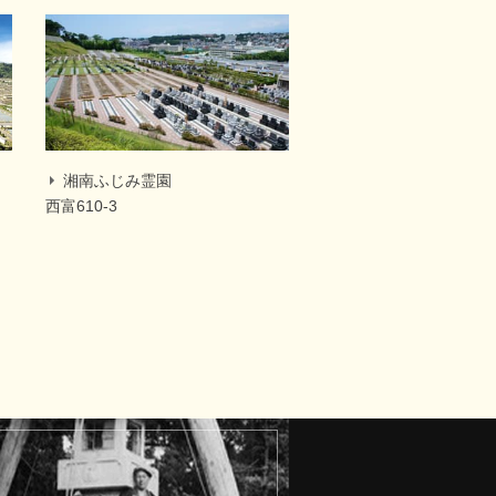
湘南ふじみ霊園
西富610-3