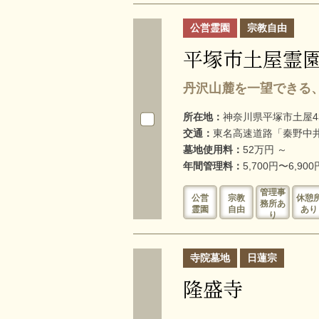
公営霊園
宗教自由
平塚市土屋霊
丹沢山麓を一望できる
所在地：
神奈川県平塚市土屋43
交通：
東名高速道路「秦野中井
墓地使用料：
52万円 ～
年間管理料：
5,700円〜6,900
管理事
公営
宗教
休憩
務所あ
霊園
自由
あり
り
寺院墓地
日蓮宗
隆盛寺