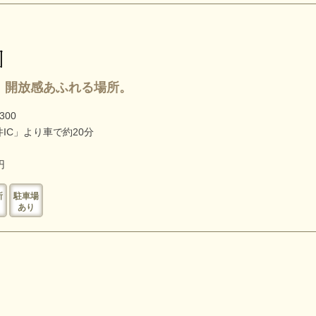
園
、開放感あふれる場所。
00
IC」より車で約20分
円
所
駐車場
あり