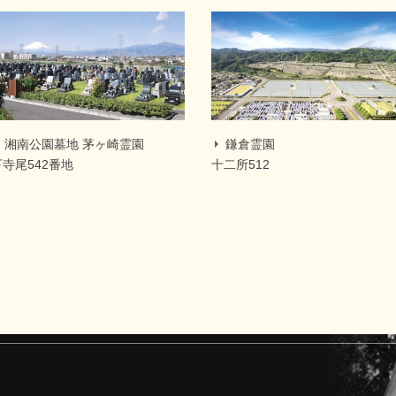
湘南公園墓地 茅ヶ崎霊園
鎌倉霊園
下寺尾542番地
十二所512