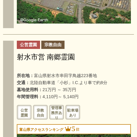
公営霊園
宗教自由
射水市営 南郷霊園
所在地：
富山県射水市串田字鳥越223番地
交通：
北陸自動車道「小杉」I.C.より車で約8分
墓地使用料：
21万円 ～ 35万円
年間管理料：
4,110円～ 5,140円
管理事
公営
宗教
駐車場
務所あ
霊園
自由
あり
り
5
位
富山県アクセスランキング