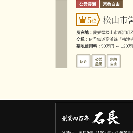
公営霊園
宗教自由
松山市
5
所在地：
愛媛県松山市新浜町乙5
交通：
伊予鉄道高浜線「梅津
墓地使用料：
59万円 ～ 129
公営
宗教
駅近
霊園
自由
私達は、慶長9年（1604年）の創業以