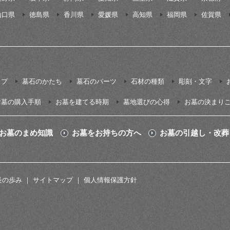
山口県
徳島県
香川県
愛媛県
高知県
福岡県
佐賀県
イプ
墓石のかたち
墓石のパーツ
石材の種類
彫刻・文字
お墓の購入手順
お墓を建てる時期
墓地選びの心得
お墓の決まり
お墓のまめ知識
お墓をお持ちの方へ
お墓の引越し・改葬
長の歩み
サイトマップ
個人情報保護方針