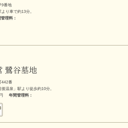
甲9番地
より車で約13分。
間管理料：
営 鷺谷墓地
442番
後温泉」駅より徒歩約10分。
万円
年間管理料：
場