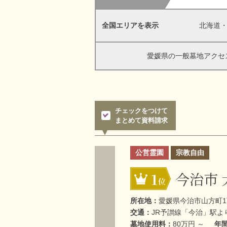
全国エリアを表示
北海道
愛媛県の一般墓地アクセ
チェックをつけて
まとめて資料請求
公営霊園
宗教自由
今治市
1
所在地：
愛媛県今治市山方町1
交通：
JR予讃線「今治」駅よ
墓地使用料：
80万円 ～
年