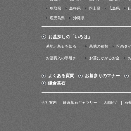
鳥取県
島根県
岡山県
広島県
鹿児島県
沖縄県
お墓探しの「いろは」
墓地と墓石を知る
墓地の種類
区画タ
お墓購入の手引き
お墓にかかるお金
よくある質問
お墓参りのマナー
鎌倉墓石
会社案内
鎌倉墓石ギャラリー
店舗紹介
石