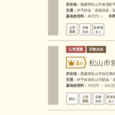
所在地：
愛媛県松山市食場町
交通：
伊予鉄道「道後温泉」駅
墓地使用料：
48万円 ～
年
公営
宗教
駐車場
霊園
自由
あり
公営霊園
宗教自由
松山市
4
所在地：
愛媛県松山市祝谷東町
交通：
伊予鉄道松山市駅線「道
墓地使用料：
78万円 ～ 101
公営
宗教
駐車
駅近
霊園
自由
あり