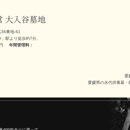
営 大入谷墓地
6番地-61
寺」駅より徒歩約7分。
万円
年間管理料：
愛
愛媛県の永代供養墓・
来400年余りに渡って、