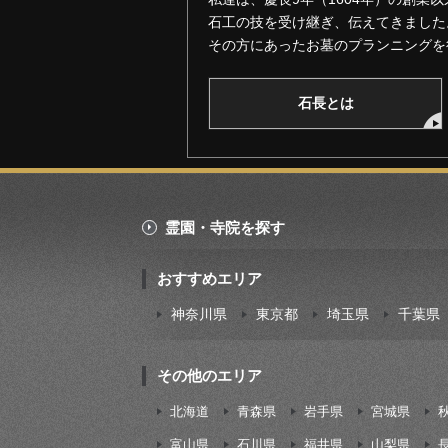
石工の技を受け継ぎ、伝えてきました
その方にあったお墓のプランニングを
石長とは
霊園・寺院を探す
おすすめエリア
神奈川県
東京都
埼玉県
千葉県
その他のエリア
北海道
青森県
岩手県
宮城県
富山県
石川県
福井県
山梨県