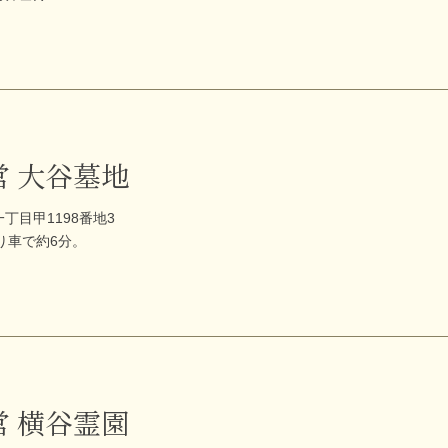
営 大谷墓地
丁目甲1198番地3
り車で約6分。
営 横谷霊園