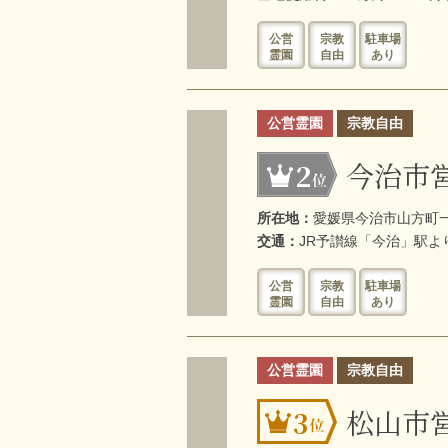
公営
宗教
駐車場
霊園
自由
あり
公営霊園
宗教自由
今治市
2
所在地：
愛媛県今治市山方町一
交通：
JR予讃線「今治」駅よ
公営
宗教
駐車場
霊園
自由
あり
公営霊園
宗教自由
松山市
3