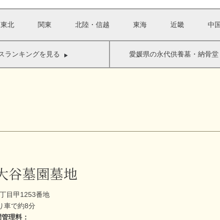
・東北
関東
北陸・信越
東海
近畿
中
スランキングを見る
愛媛県の永代供養墓・納骨堂
 大谷墓園墓地
丁目甲1253番地
り車で約8分
間管理料：