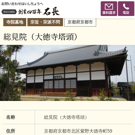
寺院墓地
宗旨・宗派不問
京都府京都市
総見院（大徳寺塔頭）
名称
総見院（大徳寺塔頭）
住所
京都府京都市北区紫野大徳寺町59