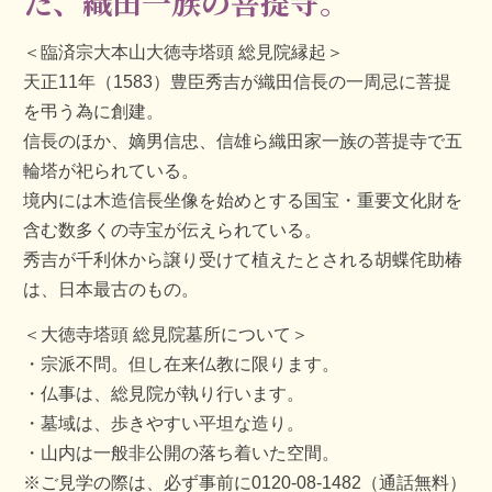
た、織田一族の菩提寺。
＜臨済宗大本山大徳寺塔頭 総見院縁起＞
天正11年（1583）豊臣秀吉が織田信長の一周忌に菩提
を弔う為に創建。
信長のほか、嫡男信忠、信雄ら織田家一族の菩提寺で五
輪塔が祀られている。
境内には木造信長坐像を始めとする国宝・重要文化財を
含む数多くの寺宝が伝えられている。
秀吉が千利休から譲り受けて植えたとされる胡蝶侘助椿
は、日本最古のもの。
＜大徳寺塔頭 総見院墓所について＞
宗派不問。但し在来仏教に限ります。
仏事は、総見院が執り行います。
墓域は、歩きやすい平坦な造り。
山内は一般非公開の落ち着いた空間。
※ご見学の際は、必ず事前に0120-08-1482（通話無料）