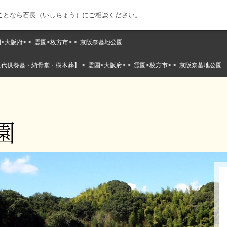
ことなら石長（いしちょう）にご相談ください。
<大阪府>
霊園<枚方市>
京阪奈墓地公園
永代供養墓・納骨堂・樹木葬】
霊園<大阪府>
霊園<枚方市>
京阪奈墓地公園
園