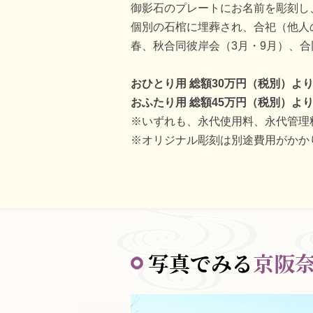
御影石のプレートにお名前を彫刻し
個別の石棺に埋葬され、合祀（他人
春、秋合同彼岸会（3月・9月）、合
おひとり用 総額30万円（税別）よ
おふたり用 総額45万円（税別）よ
※いずれも、永代使用料、永代管理
※オリジナル彫刻は別途費用がかか
写真でみる
京阪