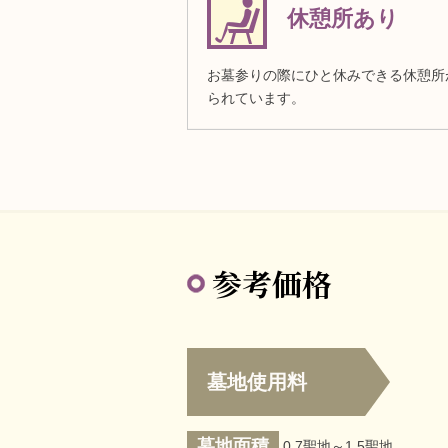
休憩所あり
お墓参りの際にひと休みできる休憩所
られています。
参考価格
墓地使用料
墓地面積
0.7聖地～1.5聖地