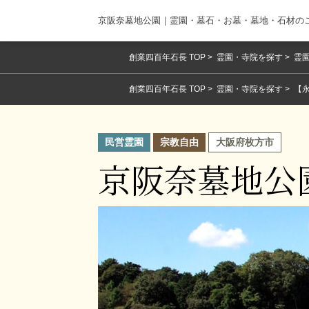
京阪奈墓地公園｜霊園・墓石・お墓・墓地・石材の
創業四百年石長 TOP
霊園・寺院を探す
霊園
創業四百年石長 TOP
霊園・寺院を探す
【
民営霊園
宗教自由
大阪府枚方市
京阪奈墓地公