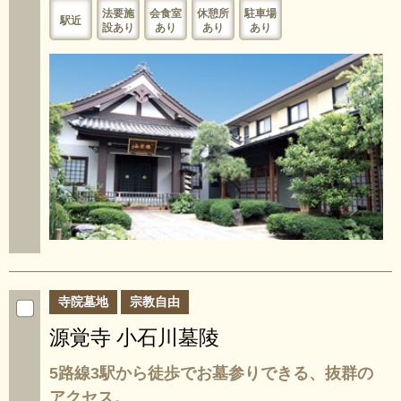
法要施
会食室
休憩所
駐車場
駅近
設あり
あり
あり
あり
寺院墓地
宗教自由
源覚寺 小石川墓陵
5路線3駅から徒歩でお墓参りできる、抜群の
アクセス。