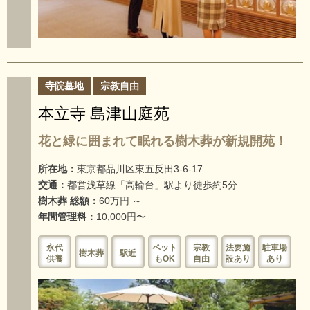
寺院墓地
宗教自由
本立寺 島津山庭苑
花と緑に囲まれて眠れる樹木葬が新規開苑！
所在地：
東京都品川区東五反田3-6-17
交通：
都営浅草線「高輪台」駅より徒歩約5分
樹木葬 総額：
60万円 ～
年間管理料：
10,000円〜
永代
ペット
宗教
法要施
駐車場
樹木葬
駅近
供養
もOK
自由
設あり
あり