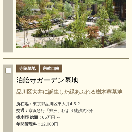
寺院墓地
宗教自由
泊舩寺ガーデン墓地
品川区大井に誕生した緑あふれる樹木葬墓地
所在地：
東京都品川区東大井4-5-2
交通：
京浜急行「鮫洲」駅より徒歩約3分
樹木葬 総額：
65万円 ～
年間管理料：
12,000円