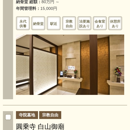
納骨堂 総額：
80万円 ～
年間管理料：
15,000円
永代
宗教
法要施
会食室
休憩所
納骨堂
駅近
供養
自由
設あり
あり
あり
寺院墓地
宗教自由
圓乗寺 白山御廟