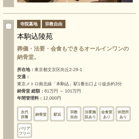
寺院墓地
宗教自由
本駒込陵苑
葬儀・法要・会食もできるオールインワンの
納骨堂。
所在地：
東京都文京区向丘2-29-1
交通：
東京メトロ南北線「本駒込」駅1番出口より徒歩約3分
納骨堂 総額：
81万円 ～ 101万円
年間管理料：
12,000円
永代
宗教
法要施
会食室
休憩所
納骨堂
駅近
供養
自由
設あり
あり
あり
バリア
フリー