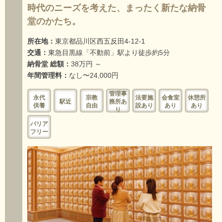
時代のニーズを考えた、まったく新たな納骨
堂のかたち。
所在地：
東京都品川区西五反田4-12-1
交通：
東急目黒線「不動前」駅より徒歩約5分
納骨堂 総額：
38万円 ～
年間管理料：
なし〜24,000円
管理事
永代
宗教
法要施
会食室
休憩所
駅近
務所あ
供養
自由
設あり
あり
あり
り
バリア
フリー