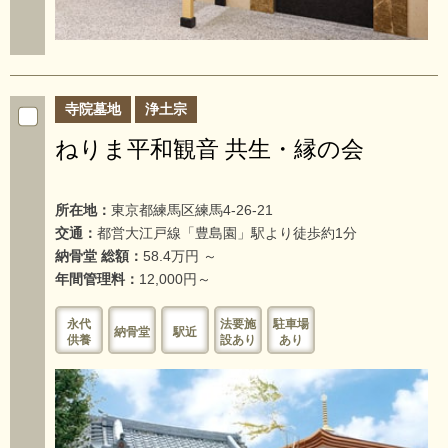
寺院墓地
浄土宗
ねりま平和観音 共生・縁の会
所在地：
東京都練馬区練馬4-26-21
交通：
都営大江戸線「豊島園」駅より徒歩約1分
納骨堂 総額：
58.4万円 ～
年間管理料：
12,000円～
永代
法要施
駐車場
納骨堂
駅近
供養
設あり
あり