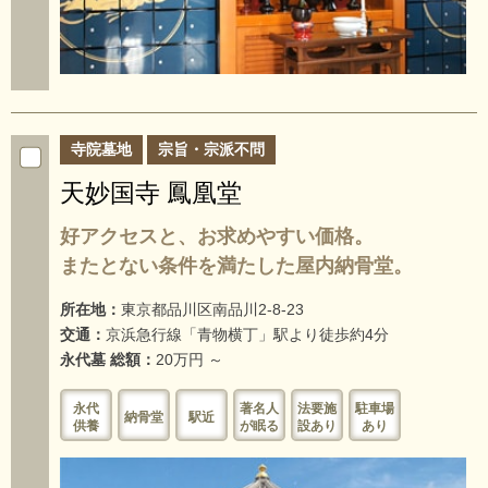
寺院墓地
宗旨・宗派不問
天妙国寺 鳳凰堂
好アクセスと、お求めやすい価格。
またとない条件を満たした屋内納骨堂。
所在地：
東京都品川区南品川2-8-23
交通：
京浜急行線「青物横丁」駅より徒歩約4分
永代墓 総額：
20万円 ～
永代
著名人
法要施
駐車場
納骨堂
駅近
供養
が眠る
設あり
あり