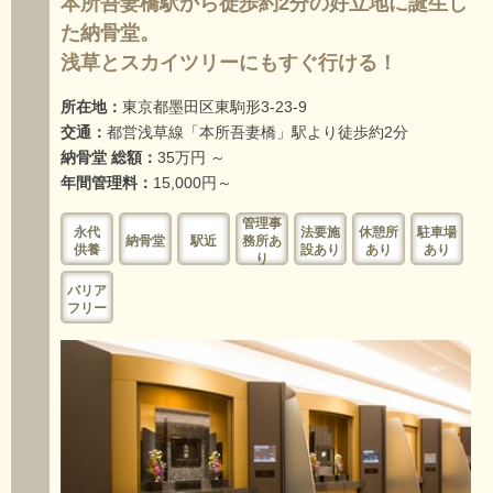
本所吾妻橋駅から徒歩約2分の好立地に誕生し
た納骨堂。
浅草とスカイツリーにもすぐ行ける！
所在地：
東京都墨田区東駒形3-23-9
交通：
都営浅草線「本所吾妻橋」駅より徒歩約2分
納骨堂 総額：
35万円 ～
年間管理料：
15,000円～
管理事
永代
法要施
休憩所
駐車場
納骨堂
駅近
務所あ
供養
設あり
あり
あり
り
バリア
フリー