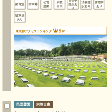
管理事
公営
宗教
法要施
休憩所
納骨堂
樹木葬
務所あ
霊園
自由
設あり
あり
り
駐車場
あり
8
位
東京都アクセスランキング
民営霊園
宗教自由