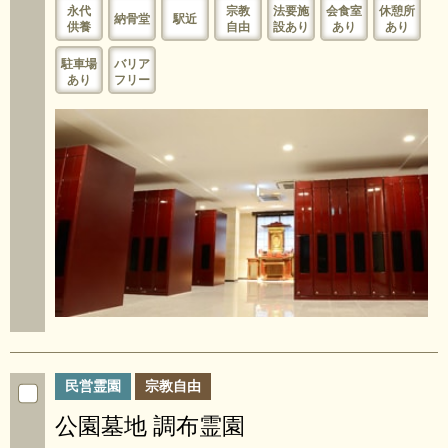
永代
宗教
法要施
会食室
休憩所
納骨堂
駅近
供養
自由
設あり
あり
あり
駐車場
バリア
あり
フリー
民営霊園
宗教自由
公園墓地 調布霊園