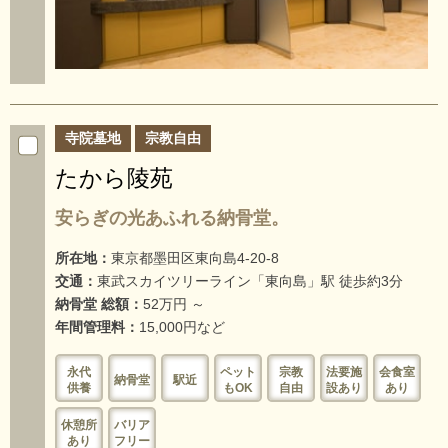
寺院墓地
宗教自由
たから陵苑
安らぎの光あふれる納骨堂。
所在地：
東京都墨田区東向島4-20-8
交通：
東武スカイツリーライン「東向島」駅 徒歩約3分
納骨堂 総額：
52万円 ～
年間管理料：
15,000円など
永代
ペット
宗教
法要施
会食室
納骨堂
駅近
供養
もOK
自由
設あり
あり
休憩所
バリア
あり
フリー