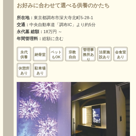
お好みに合わせて選べる供養のかたち
所在地：
東京都調布市深大寺北町5-28-1
交通：
中央自動車道「調布IC」より約5分
永代墓 総額：
18万円 ～
年間管理料：
総額に含む
管理事
永代
ペット
宗教
法要施
会食室
納骨堂
務所あ
供養
もOK
自由
設あり
あり
り
休憩所
駐車場
あり
あり