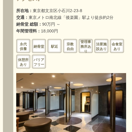
所在地：
東京都文京区小石川2-23-8
交通：
東京メトロ南北線「後楽園」駅より徒歩約2分
納骨堂 総額：
90万円 ～
年間管理料：
18,000円
管理事
永代
宗教
法要施
会食室
納骨堂
駅近
務所あ
供養
自由
設あり
あり
り
休憩所
バリア
あり
フリー