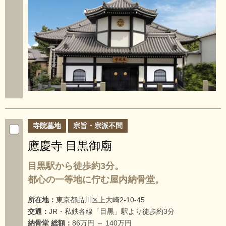
寺院墓地
宗旨・宗派不問
應慶寺 目黒御廟
目黒駅から徒歩約3分。
都心の一等地に佇む屋内納骨堂。
所在地：
東京都品川区上大崎2-10-45
交通：
JR・私鉄各線「目黒」駅より徒歩約3分
納骨堂 総額：
86万円 ～ 140万円