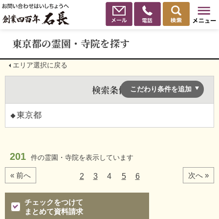
東京都の霊園・寺院を探す
エリア選択に戻る
検索条件
こだわり条件を追加
東京都
201
件の
霊園・寺院を表示しています
« 前へ
次へ »
2
3
4
5
6
チェックをつけて
まとめて資料請求