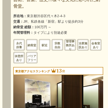
骨堂。
所在地：
東京都渋谷区代々木2-4-3
交通：
JR、私鉄各線「新宿」駅より徒歩約3分
納骨堂 総額：
100万円 ～
年間管理料：
タイプにより別途必要
管理事
永代
宗教
法要施
会食室
納骨堂
駅近
務所あ
供養
自由
設あり
あり
り
休憩所
バリア
あり
フリー
13
位
東京都アクセスランキング