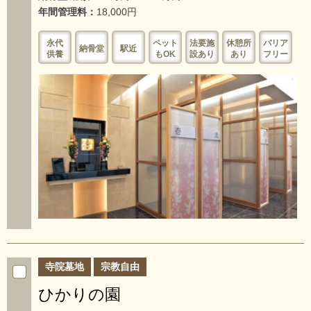
年間管理料：
18,000円
永代
ペット
法要施
休憩所
バリア
納骨堂
駅近
供養
もOK
設あり
あり
フリー
寺院墓地
宗教自由
ひかりの園