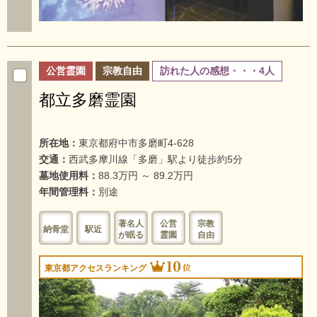
公営霊園
宗教自由
訪れた人の感想・・・4人
都立多磨霊園
所在地：
東京都府中市多磨町4-628
交通：
西武多摩川線「多磨」駅より徒歩約5分
墓地使用料：
88.3万円 ～ 89.2万円
年間管理料：
別途
著名人
公営
宗教
納骨堂
駅近
が眠る
霊園
自由
10
位
東京都アクセスランキング