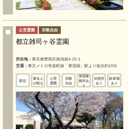
公営霊園
宗教自由
都立雑司ヶ谷霊園
所在地：
東京都豊島区南池袋4-25-1
交通：
東京メトロ有楽町線「東池袋」駅より徒歩約10分
管理事
著名人
公営
宗教
休憩所
駐車場
駅近
務所あ
が眠る
霊園
自由
あり
あり
り