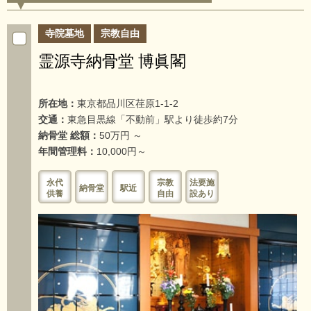
寺院墓地
宗教自由
霊源寺納骨堂 博眞閣
所在地：
東京都品川区荏原1-1-2
交通：
東急目黒線「不動前」駅より徒歩約7分
納骨堂 総額：
50万円 ～
年間管理料：
10,000円～
永代
宗教
法要施
納骨堂
駅近
供養
自由
設あり