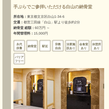
手ぶらでご参拝いただける白山の納骨堂
所在地：
東京都文京区白山1-34-6
交通：
都営三田線「白山」駅より徒歩約2分
納骨堂 総額：
60万円 ～
年間管理料：
15,000円
永代
宗教
法要施
会食室
休憩所
納骨堂
駅近
供養
自由
設あり
あり
あり
バリア
フリー