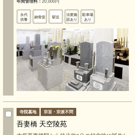
年間管理料：
20,000円
永代
法要施
駐車場
納骨堂
駅近
供養
設あり
あり
寺院墓地
宗旨・宗派不問
吾妻橋 天空陵苑