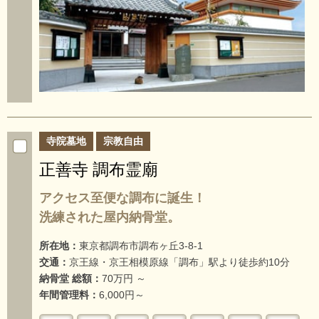
寺院墓地
宗教自由
正善寺 調布霊廟
アクセス至便な調布に誕生！
洗練された屋内納骨堂。
所在地：
東京都調布市調布ヶ丘3-8-1
交通：
京王線・京王相模原線「調布」駅より徒歩約10分
納骨堂 総額：
70万円 ～
年間管理料：
6,000円～