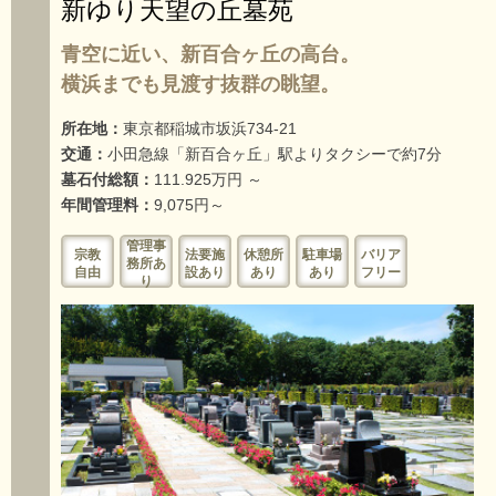
新ゆり天望の丘墓苑
青空に近い、新百合ヶ丘の高台。
横浜までも見渡す抜群の眺望。
所在地：
東京都稲城市坂浜734-21
交通：
小田急線「新百合ヶ丘」駅よりタクシーで約7分
墓石付総額：
111.925万円 ～
年間管理料：
9,075円～
管理事
宗教
法要施
休憩所
駐車場
バリア
務所あ
自由
設あり
あり
あり
フリー
り