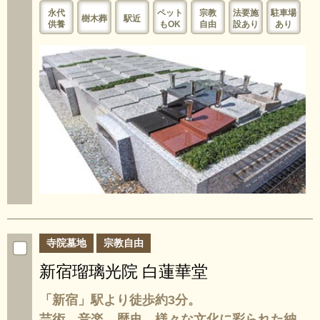
永代
ペット
宗教
法要施
駐車場
樹木葬
駅近
供養
もOK
自由
設あり
あり
寺院墓地
宗教自由
新宿瑠璃光院 白蓮華堂
「新宿」駅より徒歩約3分。
芸術、音楽、歴史…様々な文化に彩られた納