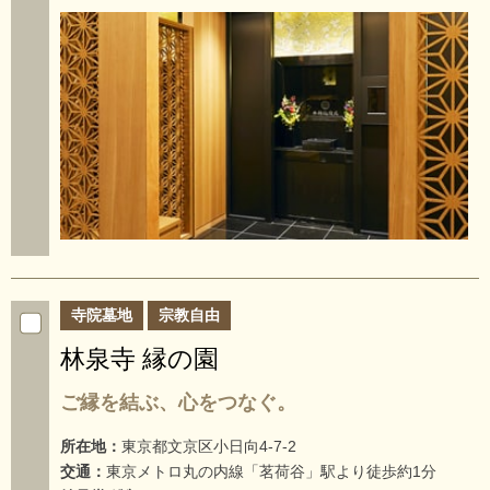
寺院墓地
宗教自由
林泉寺 縁の園
ご縁を結ぶ、心をつなぐ。
所在地：
東京都文京区小日向4-7-2
交通：
東京メトロ丸の内線「茗荷谷」駅より徒歩約1分