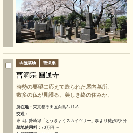
寺院墓地
曹洞宗
曹洞宗 圓通寺
時勢の要望に応えて造られた屋内墓所。
数多の仏が見護る、美しき終の住みか。
所在地：
東京都墨田区向島3-11-6
交通：
東武伊勢崎線「とうきょうスカイツリー」駅より徒歩約5分
墓地使用料：
70万円 ～