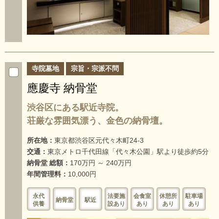
寺院墓地
宗旨・宗派不問
應慶寺 納骨堂
渋谷区にある駅近寺院。
荘厳な雰囲気漂う、金色の納骨壇。
所在地：
東京都渋谷区元代々木町24-3
交通：
東京メトロ千代田線「代々木公園」駅より徒歩約5分
納骨堂 総額：
170万円 ～ 240万円
年間管理料：
10,000円
永代
法要施
会食室
休憩所
駐車場
納骨堂
駅近
供養
設あり
あり
あり
あり