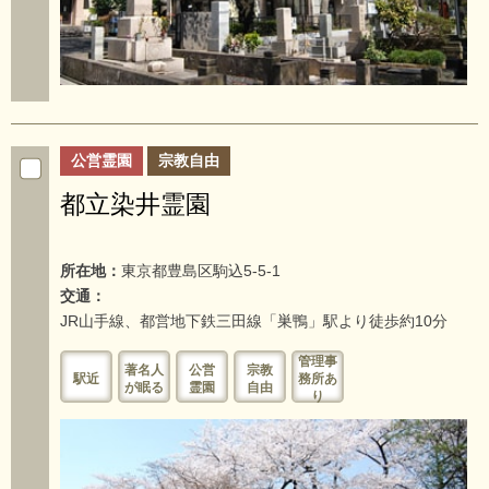
公営霊園
宗教自由
都立染井霊園
所在地：
東京都豊島区駒込5-5-1
交通：
JR山手線、都営地下鉄三田線「巣鴨」駅より徒歩約10分
管理事
著名人
公営
宗教
駅近
務所あ
が眠る
霊園
自由
り