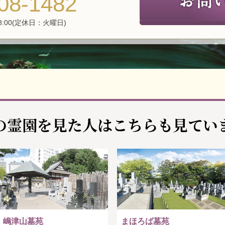
08-1482
8:00(定休日：火曜日)
の霊園を見た人は
こちらも見てい
嶋津山墓苑
まほろば墓苑