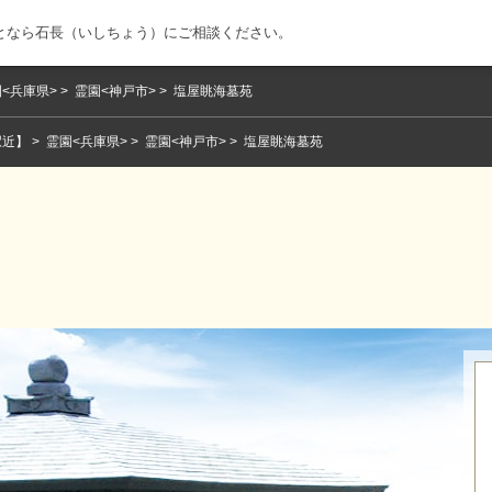
となら石長（いしちょう）にご相談ください。
<兵庫県>
霊園<神戸市>
塩屋眺海墓苑
駅近】
霊園<兵庫県>
霊園<神戸市>
塩屋眺海墓苑