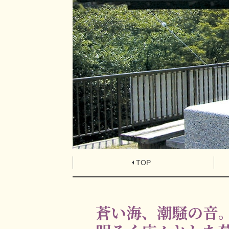
TOP
蒼い海、潮騒の音