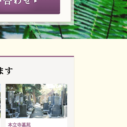
ます
本立寺墓苑