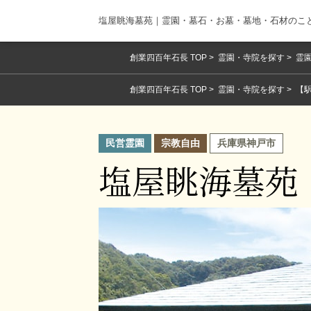
塩屋眺海墓苑｜霊園・墓石・お墓・墓地・石材のこ
創業四百年石長 TOP
霊園・寺院を探す
霊園
創業四百年石長 TOP
霊園・寺院を探す
【
民営霊園
宗教自由
兵庫県神戸市
塩屋眺海墓苑