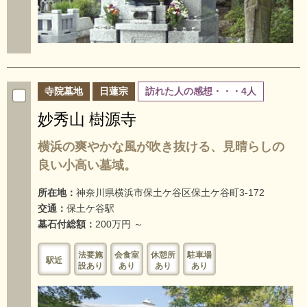
寺院墓地
日蓮宗
訪れた人の感想・・・4人
妙秀山 樹源寺
横浜の爽やかな風が吹き抜ける、見晴らしの
良い小高い墓域。
所在地：
神奈川県横浜市保土ケ谷区保土ケ谷町3-172
交通：
保土ケ谷駅
墓石付総額：
200万円 ～
法要施
会食室
休憩所
駐車場
駅近
設あり
あり
あり
あり