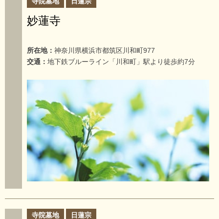
寺院墓地
日蓮宗
妙蓮寺
所在地：
神奈川県横浜市都筑区川和町977
交通：
地下鉄ブルーライン「川和町」駅より徒歩約7分
寺院墓地
日蓮宗