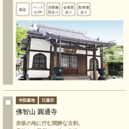
ペット
法要施
会食室
駐車場
駅近
もOK
設あり
あり
あり
寺院墓地
日蓮宗
佛智山 圓通寺
赤坂の地に佇む閑静な古刹。