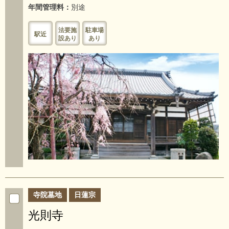
年間管理料：
別途
法要施
駐車場
駅近
設あり
あり
寺院墓地
日蓮宗
光則寺