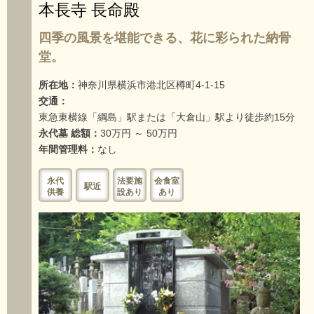
本長寺 長命殿
四季の風景を堪能できる、花に彩られた納骨
堂。
所在地：
神奈川県横浜市港北区樽町4-1-15
交通：
東急東横線「綱島」駅または「大倉山」駅より徒歩約15分
永代墓 総額：
30万円 ～ 50万円
年間管理料：
なし
永代
法要施
会食室
駅近
供養
設あり
あり