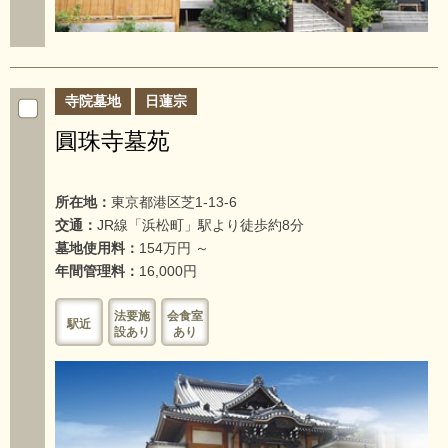
寺院墓地
日蓮宗
圓珠寺墓苑
所在地：
東京都港区芝1-13-6
交通：
JR線「浜松町」駅より徒歩約8分
墓地使用料：
154万円 ～
年間管理料：
16,000円
法要施
会食室
駅近
設あり
あり