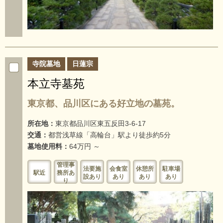
寺院墓地
日蓮宗
本立寺墓苑
東京都、品川区にある好立地の墓苑。
所在地：
東京都品川区東五反田3-6-17
交通：
都営浅草線「高輪台」駅より徒歩約5分
墓地使用料：
64万円 ～
管理事
法要施
会食室
休憩所
駐車場
駅近
務所あ
設あり
あり
あり
あり
り