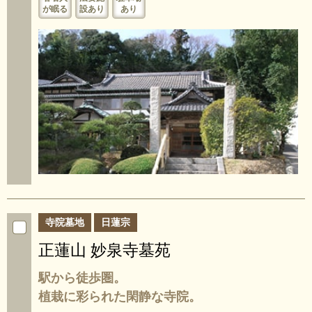
が眠る
設あり
あり
寺院墓地
日蓮宗
正蓮山 妙泉寺墓苑
駅から徒歩圏。
植栽に彩られた閑静な寺院。