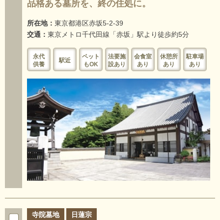
品格ある墓所を、終の住処に。
所在地：
東京都港区赤坂5-2-39
交通：
東京メトロ千代田線「赤坂」駅より徒歩約5分
永代
ペット
法要施
会食室
休憩所
駐車場
駅近
供養
もOK
設あり
あり
あり
あり
寺院墓地
日蓮宗