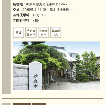
所在地：
神奈川県海老名市中野1-6-5
交通：
JR相模線「社家」駅より徒歩圏内
墓地使用料：
40万円 ～
年間管理料：
別途
法要施
会食室
駐車場
駅近
設あり
あり
あり