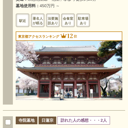
墓地使用料：
450万円 ～
著名人
法要施
会食室
駐車場
駅近
が眠る
設あり
あり
あり
12
位
東京都アクセスランキング
寺院墓地
日蓮宗
訪れた人の感想・・・2人