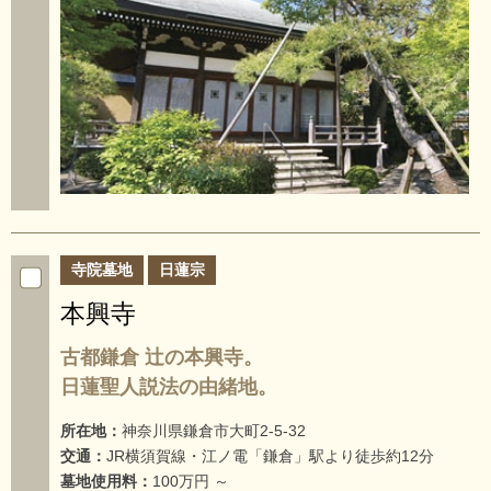
寺院墓地
日蓮宗
本興寺
古都鎌倉 辻の本興寺。
日蓮聖人説法の由緒地。
所在地：
神奈川県鎌倉市大町2-5-32
交通：
JR横須賀線・江ノ電「鎌倉」駅より徒歩約12分
墓地使用料：
100万円 ～