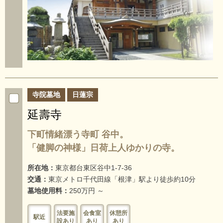
寺院墓地
日蓮宗
延壽寺
下町情緒漂う寺町 谷中。
「健脚の神様」日荷上人ゆかりの寺。
所在地：
東京都台東区谷中1-7-36
交通：
東京メトロ千代田線「根津」駅より徒歩約10分
墓地使用料：
250万円 ～
法要施
会食室
休憩所
駅近
設あり
あり
あり