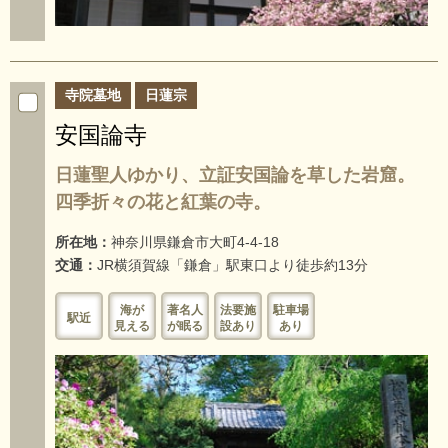
寺院墓地
日蓮宗
安国論寺
日蓮聖人ゆかり、立証安国論を草した岩窟。
四季折々の花と紅葉の寺。
所在地：
神奈川県鎌倉市大町4-4-18
交通：
JR横須賀線「鎌倉」駅東口より徒歩約13分
海が
著名人
法要施
駐車場
駅近
見える
が眠る
設あり
あり