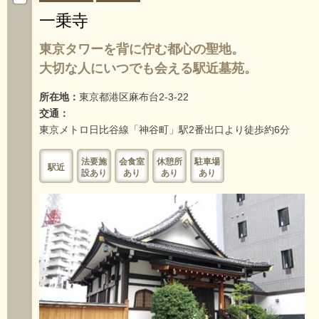
一乗寺
東京タワーを背に佇む都心の聖地。
大切な人にいつでも会える駅近墓苑。
所在地：
東京都港区麻布台2-3-22
交通：
東京メトロ日比谷線「神谷町」駅2番出口より徒歩約6分
法要施
会食室
休憩所
駐車場
駅近
設あり
あり
あり
あり