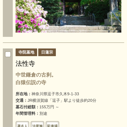
寺院墓地
日蓮宗
法性寺
中世鎌倉の古刹。
白猿伝説の寺
所在地：
神奈川県逗子市久木9-1-33
交通：
JR横須賀線「逗子」駅より徒歩約20分
墓石付総額：
155万円 ～
年間管理料：
別途
著名人
法要施
駐車場