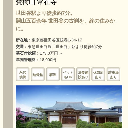
寶樹山 常在寺
世田谷駅より徒歩約7分。
開山五百余年 世田谷の古刹を、終の住みか
に。
所在地：
東京都世田谷区弦巻1-34-17
交通：
東急世田谷線「世田谷」駅より徒歩約7分
墓石付総額：
179.8万円 ～
年間管理料：
18,000円
永代
ペット
法要施
休憩所
駐車場
納骨堂
駅近
供養
もOK
設あり
あり
あり