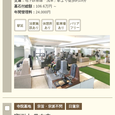
交通：
地下鉄各線「浅草」駅より徒歩約15分
墓石付総額：
106.6万円 ～
年間管理料：
24,000円
法要施
休憩所
駐車場
バリア
駅近
設あり
あり
あり
フリー
寺院墓地
宗旨・宗派不問
日蓮宗