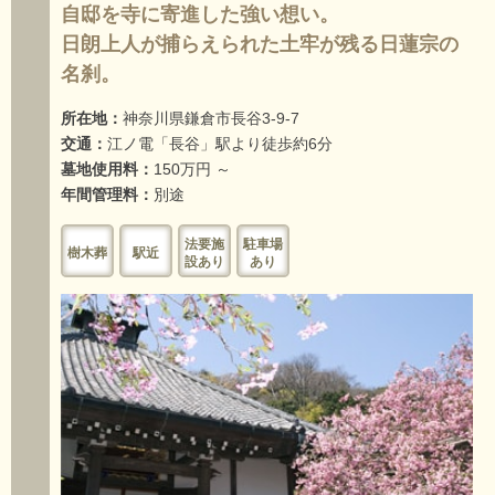
自邸を寺に寄進した強い想い。
日朗上人が捕らえられた土牢が残る日蓮宗の
名刹。
所在地：
神奈川県鎌倉市長谷3-9-7
交通：
江ノ電「長谷」駅より徒歩約6分
墓地使用料：
150万円 ～
年間管理料：
別途
法要施
駐車場
樹木葬
駅近
設あり
あり