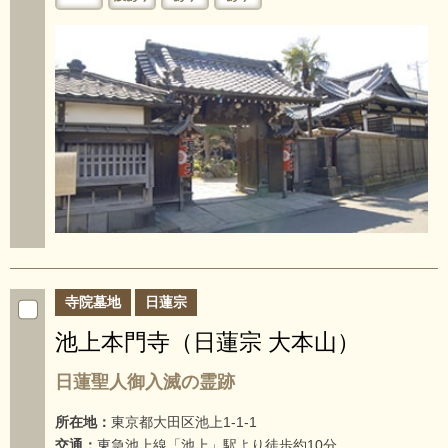
寺院墓地
日蓮宗
池上本門寺（日蓮宗 大本山）
日蓮聖人御入滅の霊跡
所在地：
東京都大田区池上1-1-1
交通：
東急池上線「池上」駅より徒歩約10分