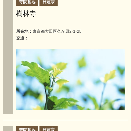
寺院墓地
日蓮宗
樹林寺
所在地：
東京都大田区久が原2-1-25
交通：
寺院墓地
日蓮宗