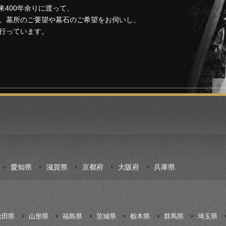
来400年余りに渡って、
。墓所のご要望や墓石のご希望をお伺いし、
行っています。
愛知県
滋賀県
京都府
大阪府
兵庫県
秋田県
山形県
福島県
茨城県
栃木県
群馬県
埼玉県