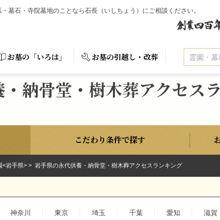
お墓・墓石・寺院墓地のことなら石長（いしちょう）にご相談ください。
お墓の「いろは」
お墓の引越し・改葬
養・納骨堂・樹木葬アクセス
こだわり条件で探す
園<岩手県>
岩手県の永代供養・納骨堂・樹木葬アクセスランキング
神奈川
東京
埼玉
千葉
愛知
滋賀