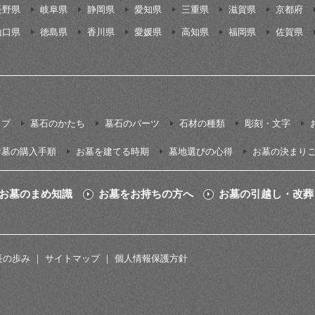
長野県
岐阜県
静岡県
愛知県
三重県
滋賀県
京都府
山口県
徳島県
香川県
愛媛県
高知県
福岡県
佐賀県
イプ
墓石のかたち
墓石のパーツ
石材の種類
彫刻・文字
お墓の購入手順
お墓を建てる時期
墓地選びの心得
お墓の決まり
お墓のまめ知識
お墓をお持ちの方へ
お墓の引越し・改葬
長の歩み
サイトマップ
個人情報保護方針