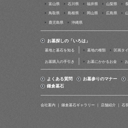
富山県
石川県
福井県
山梨県
鳥取県
島根県
岡山県
広島県
鹿児島県
沖縄県
お墓探しの「いろは」
墓地と墓石を知る
墓地の種類
区画タ
お墓購入の手引き
お墓にかかるお金
よくある質問
お墓参りのマナー
鎌倉墓石
会社案内
鎌倉墓石ギャラリー
店舗紹介
石