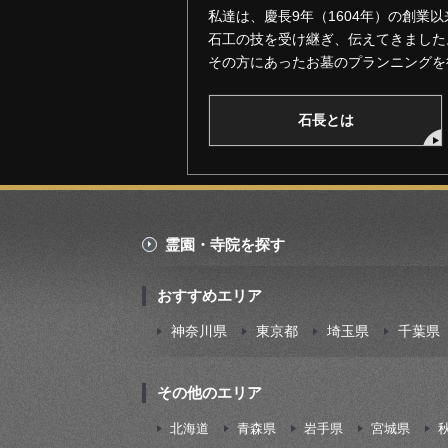
私達は、慶長9年（1604年）の創業以
石工の技を受け継ぎ、伝えてきました
その方にあったお墓のプランニングを
石長とは
霊園・寺院を探す
おすすめエリア
神奈川県
東京都
埼玉県
千葉県
その他のエリア
北海道
青森県
岩手県
宮城県