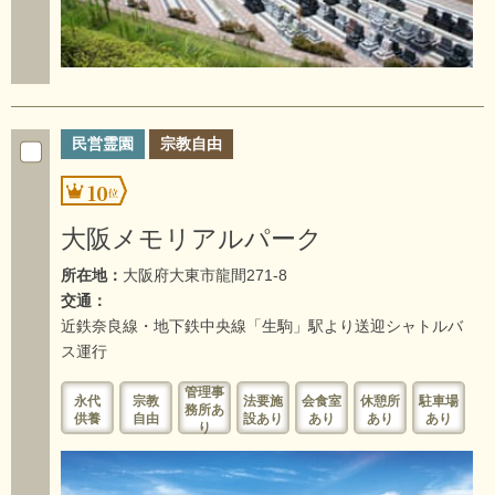
民営霊園
宗教自由
10
大阪メモリアルパーク
所在地：
大阪府大東市龍間271-8
交通：
近鉄奈良線・地下鉄中央線「生駒」駅より送迎シャトルバ
ス運行
管理事
永代
宗教
法要施
会食室
休憩所
駐車場
務所あ
供養
自由
設あり
あり
あり
あり
り