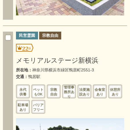
民営霊園
宗教自由
22
メモリアルステージ新横浜
所在地：
神奈川県横浜市緑区鴨居町2551-3
交通：
鴨居駅
管理事
永代
ペット
宗教
法要施
会食室
休憩所
務所あ
供養
もOK
自由
設あり
あり
あり
り
駐車場
バリア
あり
フリー