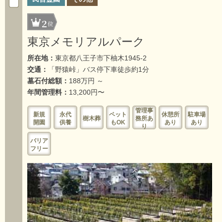
2
東京メモリアルパーク
所在地：
東京都八王子市下柚木1945-2
交通：
「野猿峠」バス停下車徒歩約1分
墓石付総額：
188万円 ～
年間管理料：
13,200円〜
管理事
新規
永代
ペット
休憩所
駐車場
樹木葬
務所あ
開園
供養
もOK
あり
あり
り
バリア
フリー