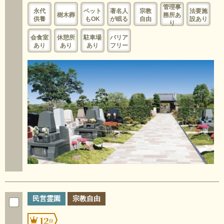
管理事
永代
ペット
著名人
宗教
法要施
樹木葬
務所あ
供養
もOK
が眠る
自由
設あり
り
会食室
休憩所
駐車場
バリア
あり
あり
あり
フリー
民営霊園
宗教自由
12