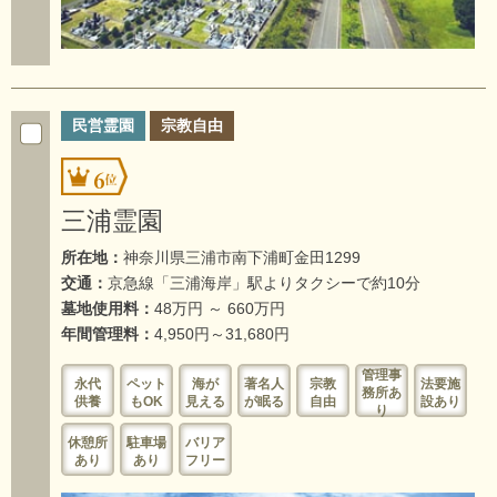
民営霊園
宗教自由
6
三浦霊園
所在地：
神奈川県三浦市南下浦町金田1299
交通：
京急線「三浦海岸」駅よりタクシーで約10分
墓地使用料：
48万円 ～ 660万円
年間管理料：
4,950円～31,680円
管理事
永代
ペット
海が
著名人
宗教
法要施
務所あ
供養
もOK
見える
が眠る
自由
設あり
り
休憩所
駐車場
バリア
あり
あり
フリー