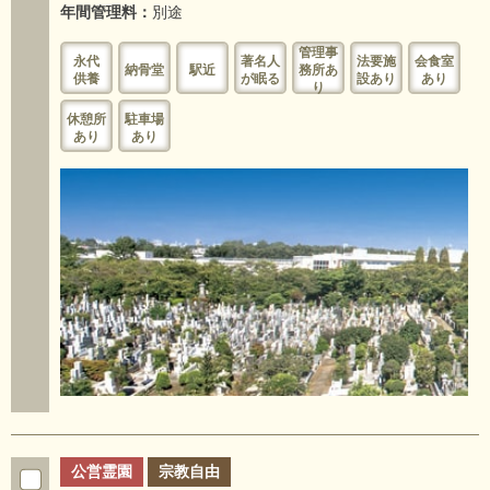
年間管理料：
別途
管理事
永代
著名人
法要施
会食室
納骨堂
駅近
務所あ
供養
が眠る
設あり
あり
り
休憩所
駐車場
あり
あり
公営霊園
宗教自由