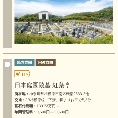
民営霊園
宗教自由
11
日本庭園陵墓 紅葉亭
所在地：
神奈川県相模原市南区磯部2633-2他
交通：
JR相模原線「下溝」駅よりお車で約3分
墓石付総額：
139.73万円 ～
年間管理料：
9,500円～39,600円