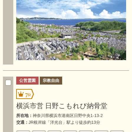
公営霊園
宗教自由
7
横浜市営 日野こもれび納骨堂
所在地：
神奈川県横浜市港南区日野中央1-13-2
交通：
JR根岸線「洋光台」駅より徒歩約13分