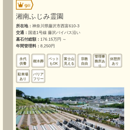
9
湘南ふじみ霊園
所在地：
神奈川県藤沢市西富610-3
交通：
国道1号線 藤沢バイパス沿い
墓石付総額：
176.15万円 ～
年間管理料：
8,250円
管理事
永代
ペット
富士山
宗教
休憩所
樹木葬
務所あ
供養
もOK
見える
自由
あり
り
駐車場
バリア
あり
フリー