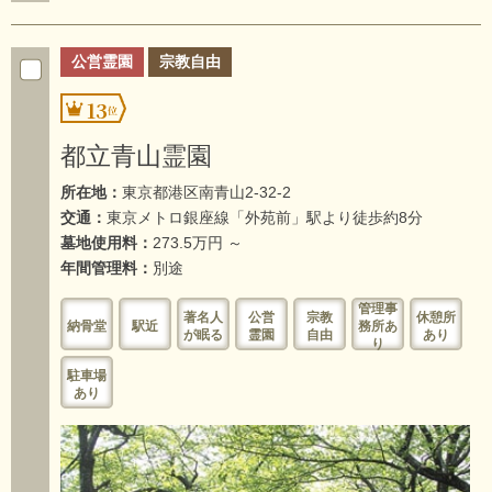
公営霊園
宗教自由
13
都立青山霊園
所在地：
東京都港区南青山2-32-2
交通：
東京メトロ銀座線「外苑前」駅より徒歩約8分
墓地使用料：
273.5万円 ～
年間管理料：
別途
管理事
著名人
公営
宗教
休憩所
納骨堂
駅近
務所あ
が眠る
霊園
自由
あり
り
駐車場
あり