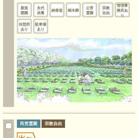
管理事
新規
永代
公営
宗教
納骨堂
樹木葬
務所あ
開園
供養
霊園
自由
り
休憩所
駐車場
あり
あり
民営霊園
宗教自由