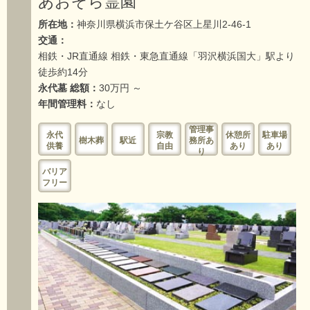
あおぞら霊園
所在地：
神奈川県横浜市保土ケ谷区上星川2-46-1
交通：
相鉄・JR直通線 相鉄・東急直通線「羽沢横浜国大」駅より
徒歩約14分
永代墓 総額：
30万円 ～
年間管理料：
なし
管理事
永代
宗教
休憩所
駐車場
樹木葬
駅近
務所あ
供養
自由
あり
あり
り
バリア
フリー