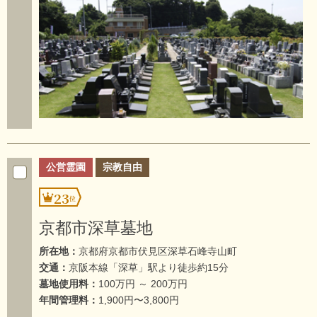
公営霊園
宗教自由
23
京都市深草墓地
所在地：
京都府京都市伏見区深草石峰寺山町
交通：
京阪本線「深草」駅より徒歩約15分
墓地使用料：
100万円 ～ 200万円
年間管理料：
1,900円〜3,800円