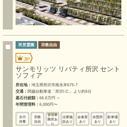
民営霊園
宗教自由
3
サンモリッツ リバティ所沢 セント
ソフィア
所在地：
埼玉県所沢市南永井675-7
交通：
関越自動車道「所沢I.C.」より約5分
墓石付総額：
66.6万円 ～
年間管理料：
6,000円〜
管理事
永代
宗教
法要施
会食室
休憩所
駐車場
務所あ
供養
自由
設あり
あり
あり
あり
り