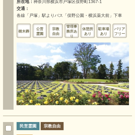
所在地：
神奈川県横浜市戸塚区俣野町1367-1
交通：
各線「戸塚」駅よりバス「俣野公園・横浜薬大前」下車
管理事
公営
宗教
休憩所
駐車場
バリア
樹木葬
務所あ
霊園
自由
あり
あり
フリー
り
民営霊園
宗教自由