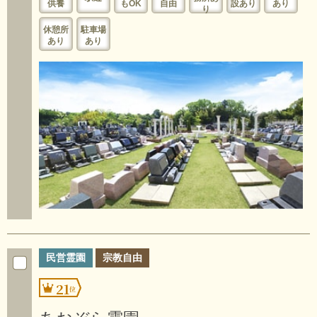
供養
もOK
自由
設あり
あり
り
休憩所
駐車場
あり
あり
民営霊園
宗教自由
21