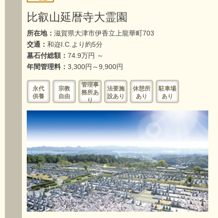
比叡山延暦寺大霊園
所在地：
滋賀県大津市伊香立上龍華町703
交通：
和迩I.C.より約5分
墓石付総額：
74.9万円 ～
年間管理料：
3,300円～9,900円
管理事
永代
宗教
法要施
休憩所
駐車場
務所あ
供養
自由
設あり
あり
あり
り