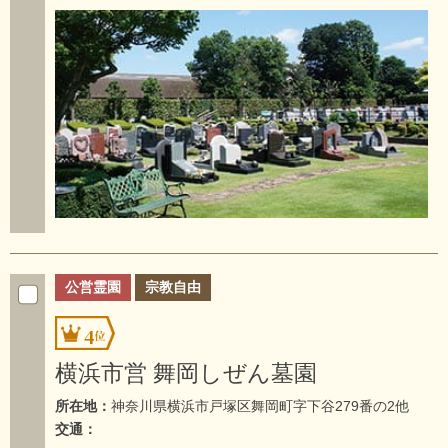
公営霊園
宗教自由
4
横浜市営 舞岡しぜん墓園
所在地：
神奈川県横浜市戸塚区舞岡町字下谷279番の2他
交通：