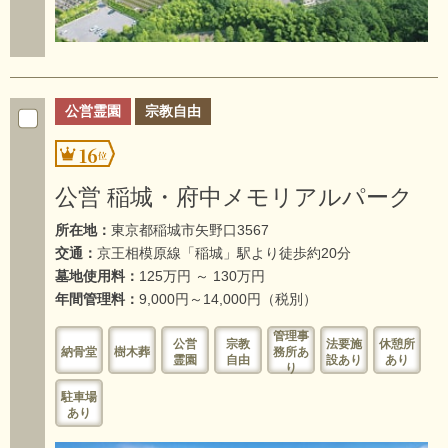
公営霊園
宗教自由
16
公営 稲城・府中メモリアルパーク
所在地：
東京都稲城市矢野口3567
交通：
京王相模原線「稲城」駅より徒歩約20分
墓地使用料：
125万円 ～ 130万円
年間管理料：
9,000円～14,000円（税別）
管理事
公営
宗教
法要施
休憩所
納骨堂
樹木葬
務所あ
霊園
自由
設あり
あり
り
駐車場
あり