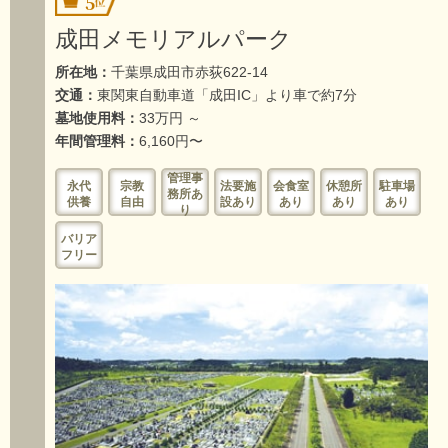
5
成田メモリアルパーク
所在地：
千葉県成田市赤荻622-14
交通：
東関東自動車道「成田IC」より車で約7分
墓地使用料：
33万円 ～
年間管理料：
6,160円〜
管理事
永代
宗教
法要施
会食室
休憩所
駐車場
務所あ
供養
自由
設あり
あり
あり
あり
り
バリア
フリー