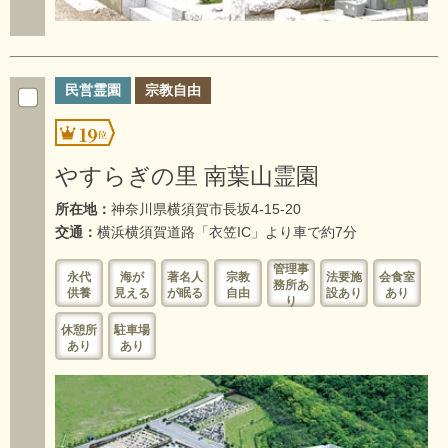
民営霊園
宗教自由
19
やすらぎの里 南葉山霊園
所在地：
神奈川県横須賀市長坂4-15-20
交通：
横浜横須賀道路「衣笠IC」より車で約7分
管理事
永代
海が
著名人
宗教
法要施
会食室
務所あ
供養
見える
が眠る
自由
設あり
あり
り
休憩所
駐車場
あり
あり