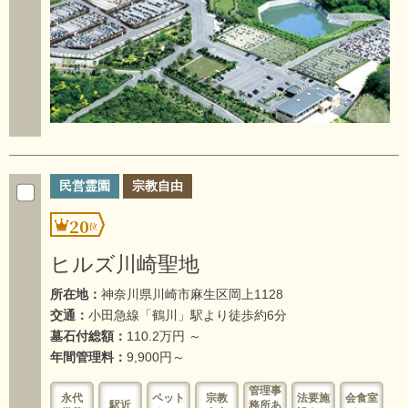
民営霊園
宗教自由
20
ヒルズ川崎聖地
所在地：
神奈川県川崎市麻生区岡上1128
交通：
小田急線「鶴川」駅より徒歩約6分
墓石付総額：
110.2万円 ～
年間管理料：
9,900円～
管理事
永代
ペット
宗教
法要施
会食室
駅近
務所あ