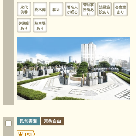
管理事
永代
著名人
法要施
会食室
樹木葬
駅近
務所あ
供養
が眠る
設あり
あり
り
休憩所
駐車場
あり
あり
民営霊園
宗教自由
15