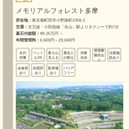
メモリアルフォレスト多摩
所在地：
東京都町田市小野路町2356-2
交通：
京王線・小田急線「永山」駅よりタクシーで約7分
墓石付総額：
98.25万円 ～
年間管理料：
6,600円～29,040円
管理事
永代
ペット
富士山
著名人
宗教
法要施
務所あ
供養
もOK
見える
が眠る
自由
設あり
り
会食室
休憩所
駐車場
バリア
あり
あり
あり
フリー