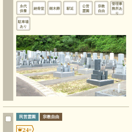
管理事
永代
公営
宗教
納骨堂
樹木葬
駅近
務所あ
供養
霊園
自由
り
駐車場
あり
民営霊園
宗教自由
24