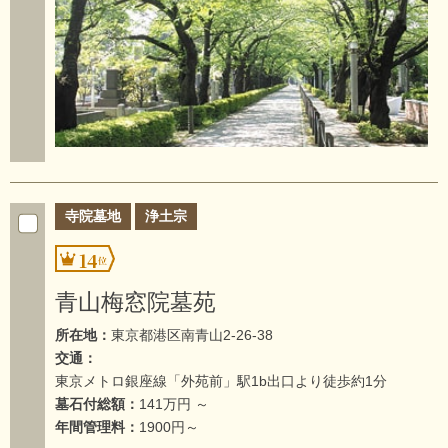
寺院墓地
浄土宗
14
青山梅窓院墓苑
所在地：
東京都港区南青山2-26-38
交通：
東京メトロ銀座線「外苑前」駅1b出口より徒歩約1分
墓石付総額：
141万円 ～
年間管理料：
1900円～