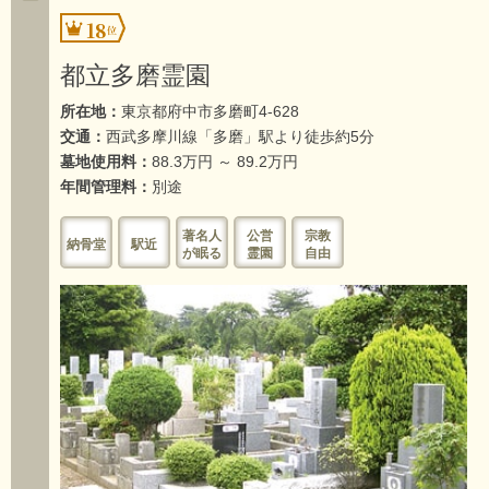
18
都立多磨霊園
所在地：
東京都府中市多磨町4-628
交通：
西武多摩川線「多磨」駅より徒歩約5分
墓地使用料：
88.3万円 ～ 89.2万円
年間管理料：
別途
著名人
公営
宗教
納骨堂
駅近
が眠る
霊園
自由