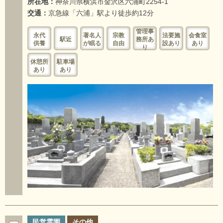
所在地：
神奈川県横浜市金沢区六浦町2254-1
交通：
京急線「六浦」駅より徒歩約12分
管理事
永代
著名人
宗教
法要施
会食室
駅近
務所あ
供養
が眠る
自由
設あり
あり
り
休憩所
駐車場
あり
あり
民営霊園
その他