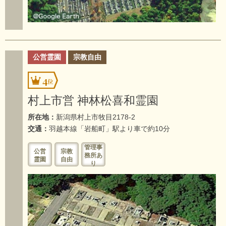
公営霊園
宗教自由
4
村上市営 神林松喜和霊園
所在地：
新潟県村上市牧目2178-2
交通：
羽越本線「岩船町」駅より車で約10分
管理事
公営
宗教
務所あ
霊園
自由
り