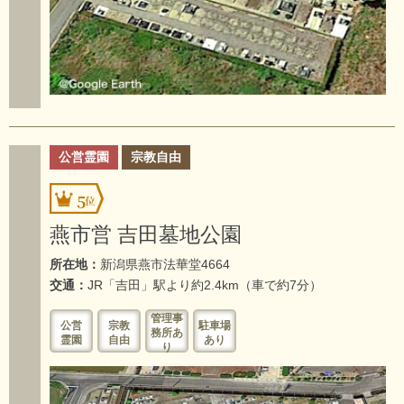
公営霊園
宗教自由
5
燕市営 吉田墓地公園
所在地：
新潟県燕市法華堂4664
交通：
JR「吉田」駅より約2.4km（車で約7分）
管理事
公営
宗教
駐車場
務所あ
霊園
自由
あり
り