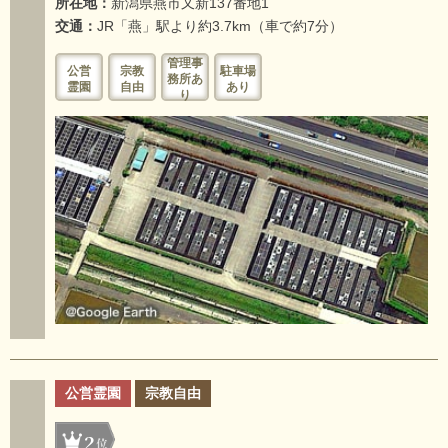
所在地：
新潟県燕市又新137番地1
交通：
JR「燕」駅より約3.7km（車で約7分）
管理事
公営
宗教
駐車場
務所あ
霊園
自由
あり
り
公営霊園
宗教自由
2