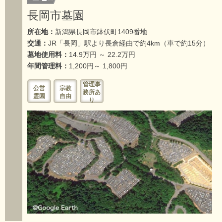
長岡市墓園
所在地：
新潟県長岡市鉢伏町1409番地
交通：
JR「長岡」駅より長倉経由で約4km（車で約15分）
墓地使用料：
14.9万円 ～ 22.2万円
年間管理料：
1,200円～ 1,800円
管理事
公営
宗教
務所あ
霊園
自由
り