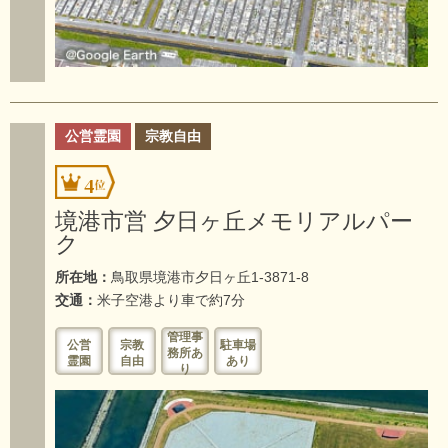
公営霊園
宗教自由
4
境港市営 夕日ヶ丘メモリアルパー
ク
所在地：
鳥取県境港市夕日ヶ丘1-3871-8
交通：
米子空港より車で約7分
管理事
公営
宗教
駐車場
務所あ
霊園
自由
あり
り