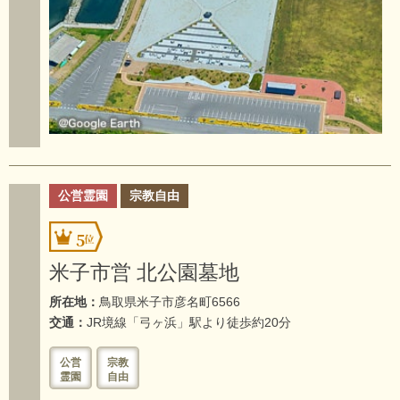
公営霊園
宗教自由
5
米子市営 北公園墓地
所在地：
鳥取県米子市彦名町6566
交通：
JR境線「弓ヶ浜」駅より徒歩約20分
公営
宗教
霊園
自由