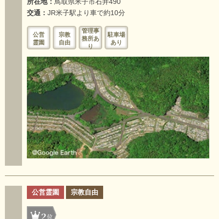
所在地：
鳥取県米子市石井490
交通：
JR米子駅より車で約10分
管理事
公営
宗教
駐車場
務所あ
霊園
自由
あり
り
公営霊園
宗教自由
2