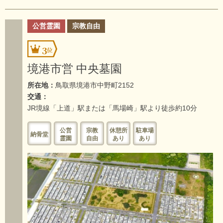
公営霊園
宗教自由
3
境港市営 中央墓園
所在地：
鳥取県境港市中野町2152
交通：
JR境線「上道」駅または「馬場崎」駅より徒歩約10分
公営
宗教
休憩所
駐車場
納骨堂
霊園
自由
あり
あり