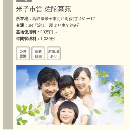
米子市営 佐陀墓苑
所在地：
鳥取県米子市淀江町佐陀1451ー12
交通：
JR「淀江」駅より車で約9分
墓地使用料：
60万円 ～
年間管理料：
1,030円
公営
宗教
駐車場
霊園
自由
あり