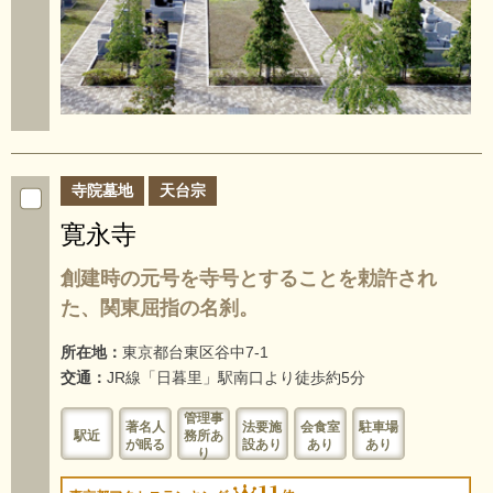
寺院墓地
天台宗
寛永寺
創建時の元号を寺号とすることを勅許され
た、関東屈指の名刹。
所在地：
東京都台東区谷中7-1
交通：
JR線「日暮里」駅南口より徒歩約5分
管理事
著名人
法要施
会食室
駐車場
駅近
務所あ
が眠る
設あり
あり
あり
り
11