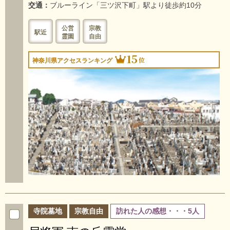
交通：
ブルーライン「三ツ沢下町」駅より徒歩約10分
公営
宗教
駅近
霊園
自由
15
位
神奈川県アクセスランキング
寺院墓地
宗教自由
訪れた人の感想・・・5人