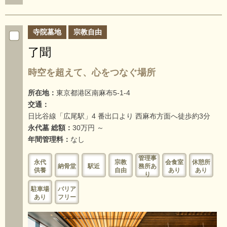
寺院墓地
宗教自由
了聞
時空を超えて、心をつなぐ場所
所在地：
東京都港区南麻布5-1-4
交通：
日比谷線「広尾駅」4 番出口より 西麻布方面へ徒歩約3分
永代墓 総額：
30万円 ～
年間管理料：
なし
管理事
永代
宗教
会食室
休憩所
納骨堂
駅近
務所あ
供養
自由
あり
あり
り
駐車場
バリア
あり
フリー