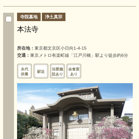
寺院墓地
浄土真宗
本法寺
所在地：
東京都文京区小日向1-4-15
交通：
東京メトロ有楽町線「江戸川橋」駅より徒歩約6分
永代
法要施
会食室
駅近
供養
設あり
あり