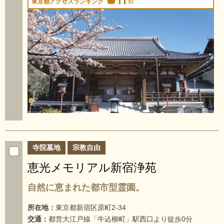
位
東京都アクセスランキング
寺院墓地
宗教自由
恵光メモリアル新宿浄苑
自然に恵まれた都市型霊園。
所在地：
東京都新宿区原町2-34
交通：
都営大江戸線「牛込柳町」駅西口より徒歩0分