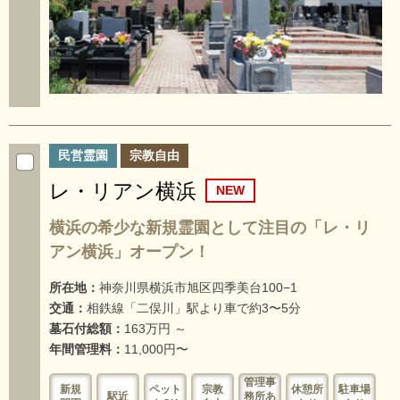
民営霊園
宗教自由
レ・リアン横浜
横浜の希少な新規霊園として注目の「レ・リ
アン横浜」オープン！
所在地：
神奈川県横浜市旭区四季美台100−1
交通：
相鉄線「二俣川」駅より車で約3〜5分
墓石付総額：
163万円 ～
年間管理料：
11,000円〜
管理事
新規
ペット
宗教
休憩所
駐車場
駅近
務所あ