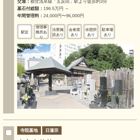
交通：
都営浅草線「五反田」駅より徒歩約3分
墓石付総額：
196.5万円 ～
年間管理料：
24,000円〜96,000円
管理事
法要施
会食室
休憩所
駐車場
駅近
務所あ
設あり
あり
あり
あり
り
寺院墓地
日蓮宗