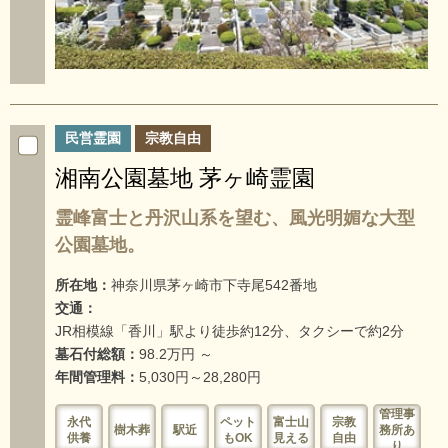
民営霊園
宗教自由
湘南公園墓地 茅ヶ崎霊園
霊峰富士と丹沢山系を望む、風光明媚な大型
公園墓地。
所在地：
神奈川県茅ヶ崎市下寺尾542番地
交通：
JR相模線「香川」駅より徒歩約12分、タクシーで約2分
墓石付総額：
98.2万円 ～
年間管理料：
5,030円～28,280円
管理事
永代
ペット
富士山
宗教
樹木葬
駅近
務所あ
供養
もOK
見える
自由
り