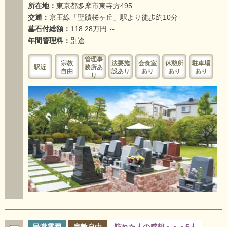
所在地：
東京都多摩市東寺方495
交通：
京王線「聖蹟桜ヶ丘」駅より徒歩約10分
墓石付総額：
118.28万円 ～
年間管理料：
別途
管理事
宗教
法要施
会食室
休憩所
駐車場
駅近
務所あ
自由
設あり
あり
あり
あり
り
民営霊園
宗教自由
訪れた人の感想・・・5人