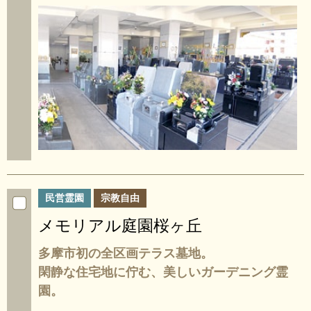
民営霊園
宗教自由
メモリアル庭園桜ヶ丘
多摩市初の全区画テラス墓地。
閑静な住宅地に佇む、美しいガーデニング霊
園。