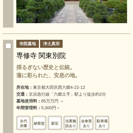
寺院墓地
浄土真宗
専修寺 関東別院
揺るぎない歴史と伝統。
蓮に彩られた、安息の地。
所在地：
東京都大田区西六郷4-22-12
交通：
京浜急行線「六郷土手」駅より徒歩約2分
墓地使用料：
85万万円 ～
年間管理料：
5,000円～
永代
法要施
会食室
駐車場
納骨堂
駅近
供養
設あり
あり
あり