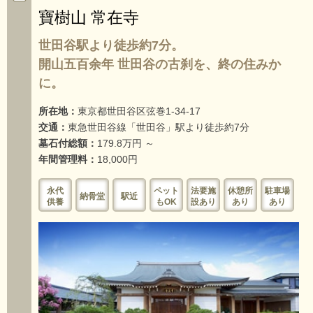
寶樹山 常在寺
世田谷駅より徒歩約7分。
開山五百余年 世田谷の古刹を、終の住みか
に。
所在地：
東京都世田谷区弦巻1-34-17
交通：
東急世田谷線「世田谷」駅より徒歩約7分
墓石付総額：
179.8万円 ～
年間管理料：
18,000円
永代
ペット
法要施
休憩所
駐車場
納骨堂
駅近
供養
もOK
設あり
あり
あり