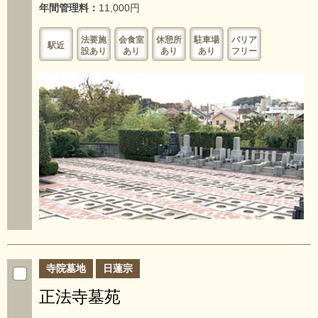
年間管理料：
11,000円
法要施
会食室
休憩所
駐車場
バリア
駅近
設あり
あり
あり
あり
フリー
寺院墓地
日蓮宗
正法寺墓苑